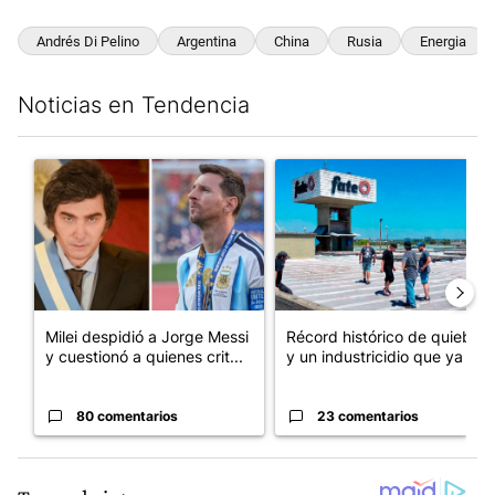
Andrés Di Pelino
Argentina
China
Rusia
Energia
Noticias en Tendencia
Este listado muestra los artículos con más comentarios en los últim
Un artículo de tendencia con el título "Milei despidió a Jorge 
Un artículo de tendencia con 
Milei despidió a Jorge Messi
Récord histórico de quiebras
y cuestionó a quienes crit...
y un industricidio que ya ...
80 comentarios
23 comentarios