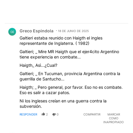
Comentario de Greco Espindola.
Greco Espindola
18 DE JUNIO DE 2025
GE
Galtieri estaba reunido con Haigth el ingles
representante de Inglaterra. ( 1982)
Galtieri; _ Mire MR Haigth que el ejer4cito Argentino
tiene experiencia en combate...
Haigth_ Asì...¿Cual?
Galtieri; _ En Tucuman, provincia Argentina contra la
guerrilla de Santucho...
Haigth; _ Pero general, por favor. Eso no es combate.
Eso es salir a cazar patos.
Ni los ingleses creían en una guerra contra la
subversión.
RESPONDER
2
0
COMPARTIR
MARCAR
COMO
INAPROPIADO
Comentario de Greco Espindola.