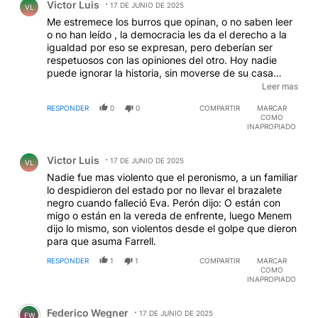
Victor Luis
17 DE JUNIO DE 2025
VL
Me estremece los burros que opinan, o no saben leer
o no han leído , la democracia les da el derecho a la
igualdad por eso se expresan, pero deberían ser
respetuosos con las opiniones del otro. Hoy nadie
puede ignorar la historia, sin moverse de su casa
pueden usar el telefonito o youtube, en este último
Leer mas
hay cientos de lugares para ver y enterarse de parte
RESPONDER
0
0
COMPARTIR
MARCAR
de la historia reciente.
COMO
INAPROPIADO
Comentario de Victor Luis.
Victor Luis
17 DE JUNIO DE 2025
VL
Nadie fue mas violento que el peronismo, a un familiar
lo despidieron del estado por no llevar el brazalete
negro cuando falleció Eva. Perón dijo: O están con
migo o están en la vereda de enfrente, luego Menem
dijo lo mismo, son violentos desde el golpe que dieron
para que asuma Farrell.
RESPONDER
1
1
COMPARTIR
MARCAR
COMO
INAPROPIADO
Comentario de Federico Wegner.
Federico Wegner
17 DE JUNIO DE 2025
FW