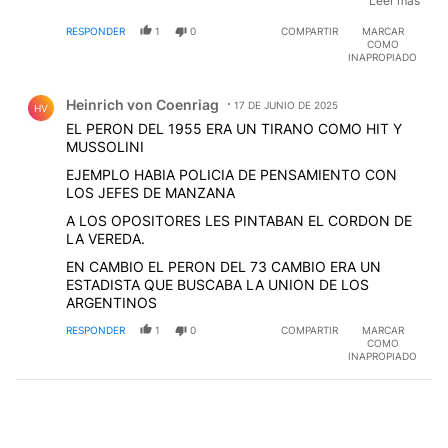
Leer mas
consecuencias posteriores para argentina fueron
trató de inberbes idiotas , apoyó al eje en la 2a.
nefastas, Perón pudriendola con la "juventud
RESPONDER
1
0
COMPARTIR
MARCAR
guerra, y si miras , el Luna Park permitieron una
maravillosa" desde España a todos los gobiernos por
COMO
reunión del nazismo en el gobierno que el formaba
INAPROPIADO
18 años.....el resto ya es historia.
parte. Velo en youtube.
Comentario de Heinrich von Coenriag.
Heinrich von Coenriag
17 DE JUNIO DE 2025
HV
EL PERON DEL 1955 ERA UN TIRANO COMO HIT Y
MUSSOLINI
EJEMPLO HABIA POLICIA DE PENSAMIENTO CON
LOS JEFES DE MANZANA
A LOS OPOSITORES LES PINTABAN EL CORDON DE
LA VEREDA.
EN CAMBIO EL PERON DEL 73 CAMBIO ERA UN
ESTADISTA QUE BUSCABA LA UNION DE LOS
ARGENTINOS
RESPONDER
1
0
COMPARTIR
MARCAR
COMO
INAPROPIADO