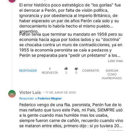
El error histórico poco estratégico de "los gorilas" fue
el derrocar a Perón, por falta de visión política,
ignorancia y por obediencia al Imperio Británico, de
haber esperado un par de años Perón caía solo y su
derrocamiento lo habría hecho el mismo pueblo
argentino.
Peron tenia que terminar su mandato en 1958 pero su
economía hacia agua por todos lados y su "doctrina"
se chocaba contra un muro de contradicciones, ya en
1955 la economía peronista se caía a pedazos y
Perón se preparaba para "pedir un préstamo" a los
Estados Unidos a través del hermano del Presidente
Leer mas
Dwight Eisenhower que había visitado a Perón en
1
Argentina un año antes de su derrocamiento, Perón ya
RESPONDER
COMPARTIR
MARCAR
RESPUESTA
2
0
COMO
estaba con la escupidera pidiendo un préstamo para
INAPROPIADO
la economía peronista que se estaba yendo al tacho
producto del despilfarro y la inflación, a cambio éste
Respuesta de Victor Luis.
visitara a su hermano Presidente de los Estados
Victor Luis
17 DE JUNIO DE 2025
VL
Unidos en la Casa Blanca, y empezaría con una serie
Responder a
Federico Wegner
de privatizaciones , se había dado cuenta que el
Federico vengo de una flia. peronista, Perón fue de lo
"Estado regalado" ya no servía más y la demagogia
mas nefasto que tuvo este País, mi País, SIEMPRE usó
llegaba a su fin, si, Perón ya tenía pactado su visita a
a la gente cuando mas humilde mas los usaba,
la Casa Blanca, pero los golpistas, uno gorilas
siempre fueron carne de cañón, recuerdo cuando vino
impensantes le hicieron el mejor favor realizado a un
se mataron entre ellos, primero dijo : si yo tuviera 20
gobierno en caída y lo convirtieron en "mártir"...las
años también estaría poniendo bombas, y luego los