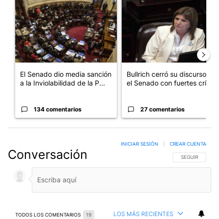
El Senado dio media sanción
Bullrich cerró su discurso en
a la Inviolabilidad de la P...
el Senado con fuertes crí...
134 comentarios
27 comentarios
INICIAR SESIÓN
|
CREAR CUENTA
Conversación
SIGA ESTA CO
SEGUIR
LOS MÁS RECIENTES
TODOS LOS COMENTARIOS
19