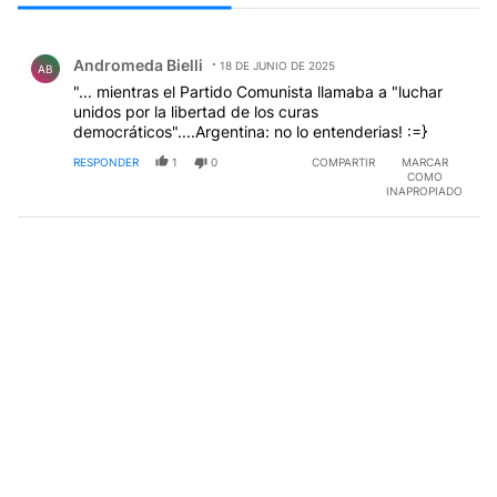
Todos los comentarios
Comentario de Andromeda Bielli.
Andromeda Bielli
18 DE JUNIO DE 2025
AB
"... mientras el Partido Comunista llamaba a "luchar
unidos por la libertad de los curas
democráticos"....Argentina: no lo entenderias! :=}
RESPONDER
1
0
COMPARTIR
MARCAR
COMO
INAPROPIADO