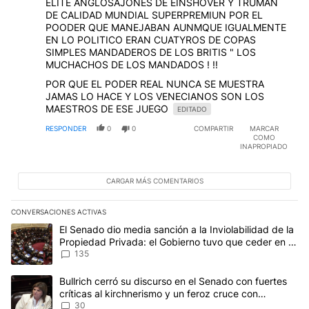
ELITE ANGLOSAJONES DE EINSHOVER Y TRUMAN
DE CALIDAD MUNDIAL SUPERPREMIUN POR EL
POODER QUE MANEJABAN AUNMQUE IGUALMENTE
EN LO POLITICO ERAN CUATYROS DE COPAS
SIMPLES MANDADEROS DE LOS BRITIS " LOS
MUCHACHOS DE LOS MANDADOS ! !!
POR QUE EL PODER REAL NUNCA SE MUESTRA
JAMAS LO HACE Y LOS VENECIANOS SON LOS
MAESTROS DE ESE JUEGO
EDITADO
RESPONDER
0
0
COMPARTIR
MARCAR
COMO
INAPROPIADO
CARGAR MÁS COMENTARIOS
CONVERSACIONES ACTIVAS
Este listado muestra los artículos con más comentarios en los últim
Un artículo de tendencia con el título "El Senado dio media sanci
El Senado dio media sanción a la Inviolabilidad de la
Propiedad Privada: el Gobierno tuvo que ceder en la
Ley del Manejo del Fuego
135
Un artículo de tendencia con el título "Bullrich cerró su discurso e
Bullrich cerró su discurso en el Senado con fuertes
críticas al kirchnerismo y un feroz cruce con
Capitanich al que le gritó “¡cállate!”
30