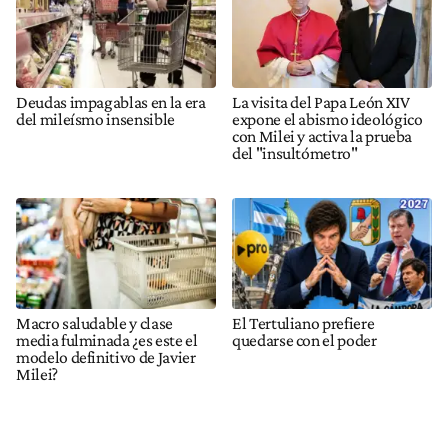
Deudas impagablas en la era
La visita del Papa León XIV
del mileísmo insensible
expone el abismo ideológico
con Milei y activa la prueba
del "insultómetro"
Macro saludable y clase
El Tertuliano prefiere
media fulminada ¿es este el
quedarse con el poder
modelo definitivo de Javier
Milei?