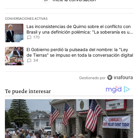
CONVERSACIONES ACTIVAS
Este listado muestra los artículos con más comentarios en los últim
Un artículo de tendencia con el título "Las inconsistencias de Qui
Las inconsistencias de Quirno sobre el conflicto con
Brasil y una definición polémica: "La soberanía es un
concepto antiguo"
170
Un artículo de tendencia con el título "El Gobierno perdió la puls
El Gobierno perdió la pulseada del nombre: la "Ley
de Tierras" se impuso en toda la conversación digital
34
Gestionado por