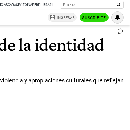
ICIAS
CARAS
EXITOÍNA
PERFIL BRASIL
INGRESAR
SUSCRIBITE
Fa
de la identidad
Jo
Hu
|
Per
olencia y apropiaciones culturales que reflejan