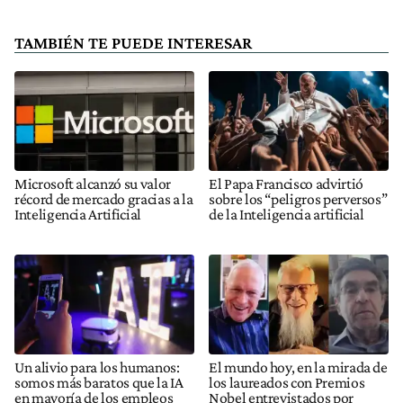
TAMBIÉN TE PUEDE INTERESAR
Microsoft alcanzó su valor
El Papa Francisco advirtió
récord de mercado gracias a la
sobre los “peligros perversos”
Inteligencia Artificial
de la Inteligencia artificial
Un alivio para los humanos:
El mundo hoy, en la mirada de
somos más baratos que la IA
los laureados con Premios
en mayoría de los empleos
Nobel entrevistados por