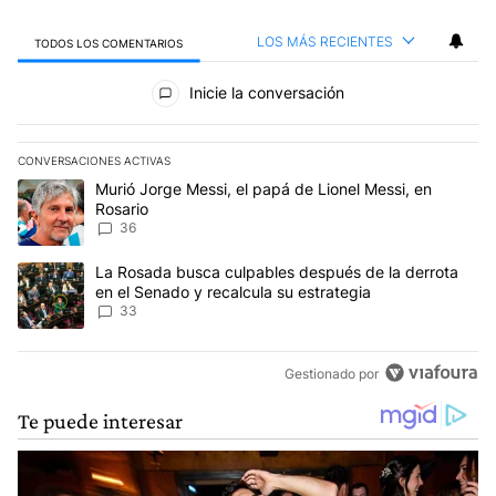
LOS MÁS RECIENTES
TODOS LOS COMENTARIOS
Todos los comentarios
Inicie la conversación
CONVERSACIONES ACTIVAS
Este listado muestra los artículos con más comentarios en los últim
Un artículo de tendencia con el título "Murió Jorge Messi, el papá
Murió Jorge Messi, el papá de Lionel Messi, en
Rosario
36
Un artículo de tendencia con el título "La Rosada busca culpables
La Rosada busca culpables después de la derrota
en el Senado y recalcula su estrategia
33
Gestionado por