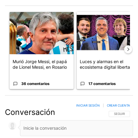
Este listado muestra los artículos con más comentarios en los últim
Un artículo de tendencia con el título "Murió Jorge Messi, el pa
Un artículo de tendencia con el
Murió Jorge Messi, el papá
Luces y alarmas en el
de Lionel Messi, en Rosario
ecosistema digital libertario
36 comentarios
17 comentarios
INICIAR SESIÓN
|
CREAR CUENTA
Conversación
SIGA ESTA CO
SEGUIR