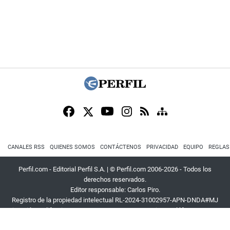
CANALES RSS
QUIENES SOMOS
CONTÁCTENOS
PRIVACIDAD
EQUIPO
REGLAS
Perfil.com - Editorial Perfil S.A.
| © Perfil.com 2006-2026 - Todos los
derechos reservados.
Editor responsable: Carlos Piro.
Registro de la propiedad intelectual RL-2024-31002957-APN-DNDA#MJ
Dirección:
California 2715
,
C1289ABI
,
CABA, Argentina
| Teléfono:
+54 9 11
3453 4567
| E-mail:
atencion@perfil.com