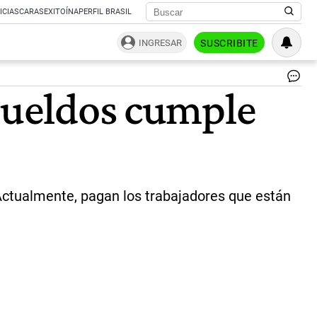
ICIAS
CARAS
EXITOÍNA
PERFIL BRASIL
INGRESAR
SUSCRIBITE
Im
 sueldos cumple
|
Ce
. Actualmente, pagan los trabajadores que están