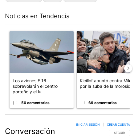
Noticias en Tendencia
Este listado muestra los artículos con más comentarios en los últim
Un artículo de tendencia con el título "Los aviones F 16 sobrevo
Un artículo de tendencia con el
Los aviones F 16
Kicillof apuntó contra Milei
sobrevolarán el centro
por la suba de la morosida...
porteño y el lu...
56 comentarios
69 comentarios
INICIAR SESIÓN
|
CREAR CUENTA
Conversación
SIGA ESTA CO
SEGUIR