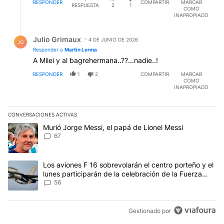
RESPONDER
COMPARTIR
MARCAR
RESPUESTA
2
1
COMO
INAPROPIADO
Respuesta de Julio Grimaux.
Julio Grimaux
4 DE JUNIO DE 2026
JG
Responder a
Martin Lerma
A Milei y al bagrehermana..??...nadie..!
RESPONDER
1
2
COMPARTIR
MARCAR
COMO
INAPROPIADO
CONVERSACIONES ACTIVAS
Este listado muestra los artículos con más comentarios en los últim
Un artículo de tendencia con el título "Murió Jorge Messi, el papá
Murió Jorge Messi, el papá de Lionel Messi
67
Un artículo de tendencia con el título "Los aviones F 16 sobrevola
Los aviones F 16 sobrevolarán el centro porteño y el
lunes participarán de la celebración de la Fuerza
Aérea
56
Gestionado por