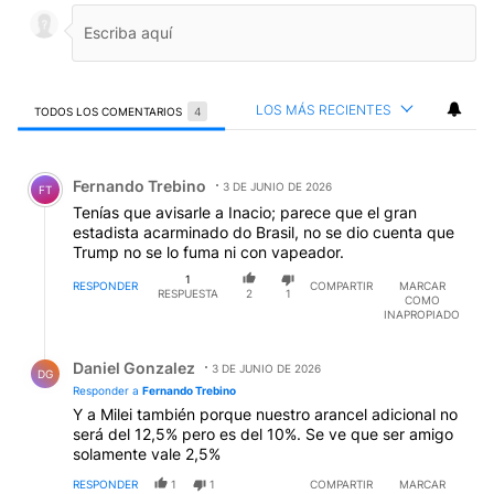
LOS MÁS RECIENTES
TODOS LOS COMENTARIOS
4
Todos los comentarios
Comentario de Fernando Trebino.
Fernando Trebino
3 DE JUNIO DE 2026
FT
Tenías que avisarle a Inacio; parece que el gran
estadista acarminado do Brasil, no se dio cuenta que
Trump no se lo fuma ni con vapeador.
1
RESPONDER
COMPARTIR
MARCAR
RESPUESTA
2
1
COMO
INAPROPIADO
Respuesta de Daniel Gonzalez.
Daniel Gonzalez
3 DE JUNIO DE 2026
DG
Responder a
Fernando Trebino
Y a Milei también porque nuestro arancel adicional no
será del 12,5% pero es del 10%. Se ve que ser amigo
solamente vale 2,5%
RESPONDER
1
1
COMPARTIR
MARCAR