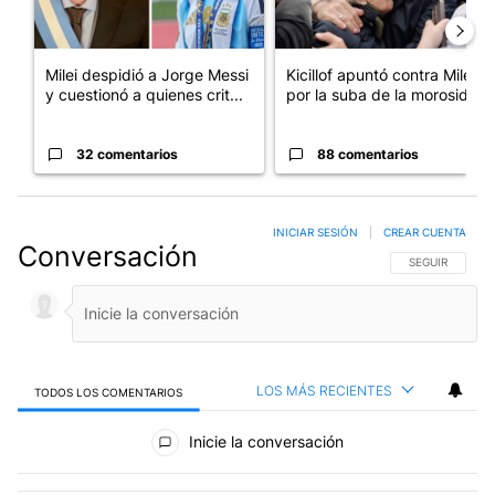
Milei despidió a Jorge Messi
Kicillof apuntó contra Milei
y cuestionó a quienes crit...
por la suba de la morosida...
32 comentarios
88 comentarios
INICIAR SESIÓN
|
CREAR CUENTA
Conversación
SIGA ESTA CO
SEGUIR
LOS MÁS RECIENTES
TODOS LOS COMENTARIOS
Todos los comentarios
Inicie la conversación