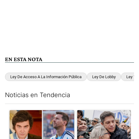
EN ESTA NOTA
Ley De Acceso A La Información Pública
Ley De Lobby
Ley 17
Noticias en Tendencia
Este listado muestra los artículos con más comentarios en los últim
Un artículo de tendencia con el título "Milei despidió a Jorge 
Un artículo de tendencia con el