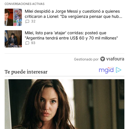
CONVERSACIONES ACTIVAS
Este listado muestra los artículos con más comentarios en los últim
Un artículo de tendencia con el título "Milei despidió a Jorge Mes
Milei despidió a Jorge Messi y cuestionó a quienes
criticaron a Lionel: “Da vergüenza pensar que hubo
anti-Messi”
32
Un artículo de tendencia con el título "Milei, listo para 'atajar' 
Milei, listo para 'atajar' corridas: posteó que
"Argentina tendrá entre US$ 60 y 70 mil millones"
93
Gestionado por