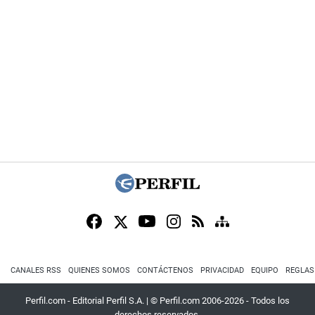
CANALES RSS
QUIENES SOMOS
CONTÁCTENOS
PRIVACIDAD
EQUIPO
REGLAS
Perfil.com - Editorial Perfil S.A.
| © Perfil.com 2006-2026 - Todos los
derechos reservados.