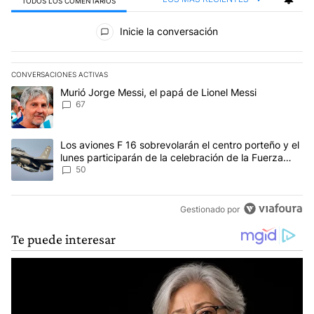
TODOS LOS COMENTARIOS
Todos los comentarios
Inicie la conversación
CONVERSACIONES ACTIVAS
Este listado muestra los artículos con más comentarios en los últim
Un artículo de tendencia con el título "Murió Jorge Messi, el papá
Murió Jorge Messi, el papá de Lionel Messi
67
Un artículo de tendencia con el título "Los aviones F 16 sobrevola
Los aviones F 16 sobrevolarán el centro porteño y el
lunes participarán de la celebración de la Fuerza
Aérea
50
Gestionado por