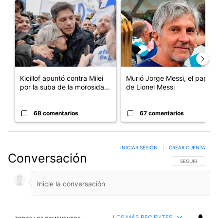
Un artículo de tendencia con el título "Kicillof apuntó contra Mil
Un artículo de tendencia con e
Kicillof apuntó contra Milei
Murió Jorge Messi, el papá
por la suba de la morosida...
de Lionel Messi
68 comentarios
67 comentarios
INICIAR SESIÓN
|
CREAR CUENTA
Conversación
SIGA ESTA CO
SEGUIR
LOS MÁS RECIENTES