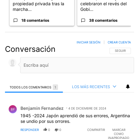
propiedad privada tras la
celebraron el revés del
marcha...
Gobi...
18 comentarios
38 comentarios
INICIAR SESIÓN
|
CREAR CUENTA
Conversación
SIGA ESTA CO
SEGUIR
LOS MÁS RECIENTES
TODOS LOS COMENTARIOS
1
Todos los comentarios
Comentario de Benjamin Fernandez.
Benjamin Fernandez
4 DE DICIEMBRE DE 2024
BF
1945 -2024 Japón aprendió de sus errores, Argentina
se undio por sus orrores.
RESPONDER
0
0
COMPARTIR
MARCAR
COMO
INAPROPIADO