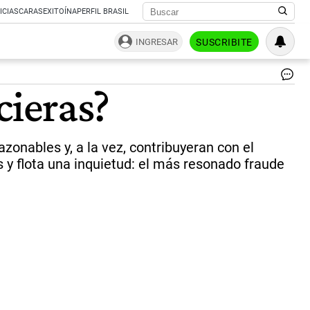
ICIAS
CARAS
EXITOÍNA
PERFIL BRASIL
INGRESAR
SUSCRIBITE
Ma
cieras?
De
Ro
“L
div
zonables y, a la vez, contribuyeran con el
va
a
s y flota una inquietud: el más resonado fraude
ser
la
ma
de
to
las
pr
a
la
ho
de