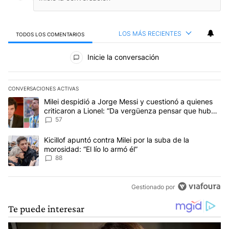
LOS MÁS RECIENTES
TODOS LOS COMENTARIOS
Todos los comentarios
Inicie la conversación
CONVERSACIONES ACTIVAS
Este listado muestra los artículos con más comentarios en los últim
Un artículo de tendencia con el título "Milei despidió a Jorge Mes
Milei despidió a Jorge Messi y cuestionó a quienes
criticaron a Lionel: “Da vergüenza pensar que hubo
anti-Messi”
57
Un artículo de tendencia con el título "Kicillof apuntó contra Milei 
Kicillof apuntó contra Milei por la suba de la
morosidad: “El lío lo armó él”
88
Gestionado por