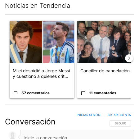
Noticias en Tendencia
Este listado muestra los artículos con más comentarios en los últim
Un artículo de tendencia con el título "Milei despidió a Jorge 
Un artículo de tendencia con e
Milei despidió a Jorge Messi
Canciller de cancelación
y cuestionó a quienes crit...
57 comentarios
11 comentarios
INICIAR SESIÓN
|
CREAR CUENTA
Conversación
SIGA ESTA CO
SEGUIR