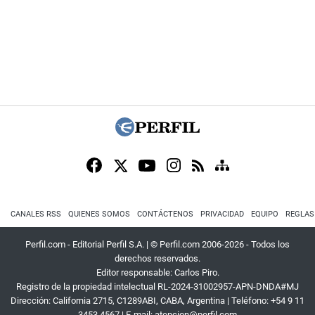
CANALES RSS
QUIENES SOMOS
CONTÁCTENOS
PRIVACIDAD
EQUIPO
REGLAS
Perfil.com - Editorial Perfil S.A.
| © Perfil.com 2006-2026 - Todos los
derechos reservados.
Editor responsable: Carlos Piro.
Registro de la propiedad intelectual RL-2024-31002957-APN-DNDA#MJ
Dirección:
California 2715
,
C1289ABI
,
CABA, Argentina
| Teléfono:
+54 9 11
3453 4567
| E-mail:
atencion@perfil.com