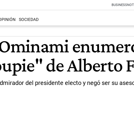
BUSINESS
NOT
OPINIÓN
SOCIEDAD
Ominami enumeró 
roupie" de Alberto
admirador del presidente electo y negó ser su aseso