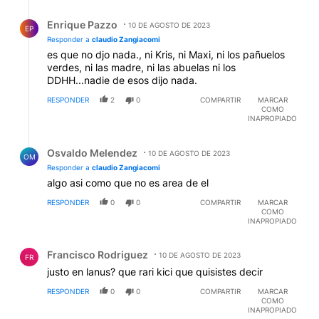
Respuesta de Enrique Pazzo.
Enrique Pazzo
10 DE AGOSTO DE 2023
EP
Responder a
claudio Zangiacomi
es que no djo nada., ni Kris, ni Maxi, ni los pañuelos
verdes, ni las madre, ni las abuelas ni los
DDHH...nadie de esos dijo nada.
RESPONDER
2
0
COMPARTIR
MARCAR
COMO
INAPROPIADO
Respuesta de Osvaldo Melendez.
Osvaldo Melendez
10 DE AGOSTO DE 2023
OM
Responder a
claudio Zangiacomi
algo asi como que no es area de el
RESPONDER
0
0
COMPARTIR
MARCAR
COMO
INAPROPIADO
Comentario de Francisco Rodriguez.
Francisco Rodriguez
10 DE AGOSTO DE 2023
FR
justo en lanus? que rari kici que quisistes decir
RESPONDER
0
0
COMPARTIR
MARCAR
COMO
INAPROPIADO