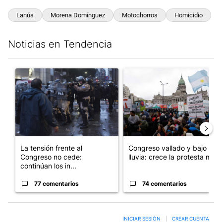
Lanús
Morena Domínguez
Motochorros
Homicidio
Noticias en Tendencia
Este listado muestra los artículos con más comentarios en los últim
Un artículo de tendencia con el título "La tensión frente al Con
Un artículo de tendencia con e
La tensión frente al
Congreso vallado y bajo la
Congreso no cede:
lluvia: crece la protesta mi...
continúan los in...
77 comentarios
74 comentarios
INICIAR SESIÓN
|
CREAR CUENTA