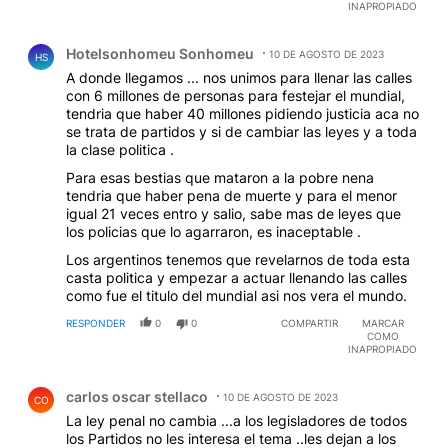
INAPROPIADO
Comentario de Hotelsonhomeu Sonhomeu.
Hotelsonhomeu Sonhomeu
10 DE AGOSTO DE 2023
HS
A donde llegamos ... nos unimos para llenar las calles
con 6 millones de personas para festejar el mundial,
tendria que haber 40 millones pidiendo justicia aca no
se trata de partidos y si de cambiar las leyes y a toda
la clase politica .
Para esas bestias que mataron a la pobre nena
tendria que haber pena de muerte y para el menor
igual 21 veces entro y salio, sabe mas de leyes que
los policias que lo agarraron, es inaceptable .
Los argentinos tenemos que revelarnos de toda esta
casta politica y empezar a actuar llenando las calles
como fue el titulo del mundial asi nos vera el mundo.
RESPONDER
0
0
COMPARTIR
MARCAR
COMO
INAPROPIADO
Comentario de carlos oscar stellaco.
carlos oscar stellaco
10 DE AGOSTO DE 2023
CO
La ley penal no cambia ...a los legisladores de todos
los Partidos no les interesa el tema ..les dejan a los