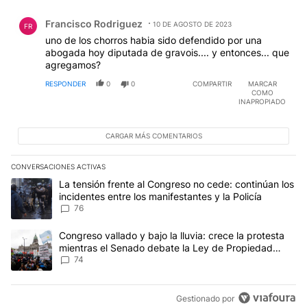
Comentario de Francisco Rodriguez.
Francisco Rodriguez
10 DE AGOSTO DE 2023
FR
uno de los chorros habia sido defendido por una
abogada hoy diputada de gravois.... y entonces... que
agregamos?
RESPONDER
0
0
COMPARTIR
MARCAR
COMO
INAPROPIADO
CARGAR MÁS COMENTARIOS
CONVERSACIONES ACTIVAS
Este listado muestra los artículos con más comentarios en los últim
Un artículo de tendencia con el título "La tensión frente al Congre
La tensión frente al Congreso no cede: continúan los
incidentes entre los manifestantes y la Policía
76
Un artículo de tendencia con el título "Congreso vallado y bajo la
Congreso vallado y bajo la lluvia: crece la protesta
mientras el Senado debate la Ley de Propiedad
Privada
74
Gestionado por