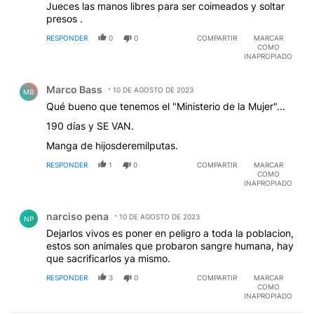
Jueces las manos libres para ser coimeados y soltar
presos .
RESPONDER
0
0
COMPARTIR
MARCAR
COMO
INAPROPIADO
Comentario de Marco Bass.
Marco Bass
10 DE AGOSTO DE 2023
MB
Qué bueno que tenemos el "Ministerio de la Mujer"...
190 días y SE VAN.
Manga de hijosderemilputas.
RESPONDER
1
0
COMPARTIR
MARCAR
COMO
INAPROPIADO
Comentario de narciso pena.
narciso pena
10 DE AGOSTO DE 2023
NP
Dejarlos vivos es poner en peligro a toda la poblacion,
estos son animales que probaron sangre humana, hay
que sacrificarlos ya mismo.
RESPONDER
3
0
COMPARTIR
MARCAR
COMO
INAPROPIADO