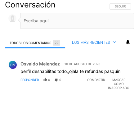
Conversación
SIGA ESTA CO
SEGUIR
LOS MÁS RECIENTES
TODOS LOS COMENTARIOS
22
Todos los comentarios
Comentario de Osvaldo Melendez.
Osvaldo Melendez
10 DE AGOSTO DE 2023
OM
perfil deshabilitas todo,,ojala te refundas pasquin
RESPONDER
0
0
COMPARTIR
MARCAR
COMO
INAPROPIADO