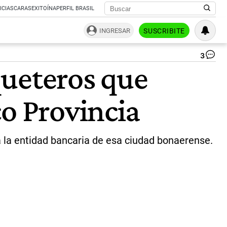
ICIAS
CARAS
EXITOÍNA
PERFIL BRASIL
INGRESAR
SUSCRIBITE
3
Ba
queteros que
Pro
Ba
|
co Provincia
Im
We
a la entidad bancaria de esa ciudad bonaerense.