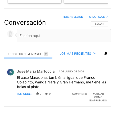
INICIAR SESIÓN
|
CREAR CUENTA
Conversación
SIGA ESTA CO
SEGUIR
LOS MÁS RECIENTES
TODOS LOS COMENTARIOS
2
Todos los comentarios
Comentario de Jose Maria Martoccia.
Jose Maria Martoccia
4 DE JUNIO DE 2026
JM
El caso Maradona, también al igual que Franco
Colapinto, Wanda Nara y Gran Hermano, me tiene las
bolas al plato
RESPONDER
0
0
COMPARTIR
MARCAR
COMO
INAPROPIADO