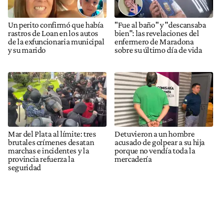
Un perito confirmó que había
"Fue al baño" y "descansaba
rastros de Loan en los autos
bien": las revelaciones del
de la exfuncionaria municipal
enfermero de Maradona
y su marido
sobre su último día de vida
Mar del Plata al límite: tres
Detuvieron a un hombre
brutales crímenes desatan
acusado de golpear a su hija
marchas e incidentes y la
porque no vendía toda la
provincia refuerza la
mercadería
seguridad