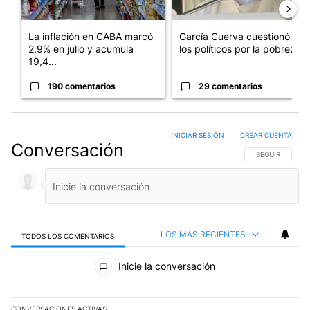
La inflación en CABA marcó
García Cuerva cuestionó a
2,9% en julio y acumula
los políticos por la pobreza
19,4...
190 comentarios
29 comentarios
INICIAR SESIÓN
|
CREAR CUENTA
Conversación
SIGA ESTA CO
SEGUIR
LOS MÁS RECIENTES
TODOS LOS COMENTARIOS
Todos los comentarios
Inicie la conversación
CONVERSACIONES ACTIVAS