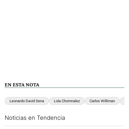
EN ESTA NOTA
Leonardo David Sena
Lola Chomnalez
Carlos Williman
Lo
Noticias en Tendencia
Este listado muestra los artículos con más comentarios en los últim