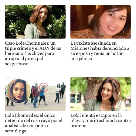
Caso Lola Chomnalez: un
La taxista asesinada en
triple crimen y el ADN de un
Misiones había denunciado a
hermano, las claves para
su esposo y tenía un botón
atrapar al principal
antipánico
sospechoso
Lola Chomnalez: el único
Lola intentó escapar en la
detenido del caso cayó por el
playa y murió asfixiada contra
análisis de una perito
la arena
semióloga