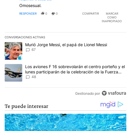
Omosesual.
RESPONDER
0
0
COMPARTIR
MARCAR
COMO
INAPROPIADO
CONVERSACIONES ACTIVAS
Este listado muestra los artículos con más comentarios en los últim
Un artículo de tendencia con el título "Murió Jorge Messi, el papá
Murió Jorge Messi, el papá de Lionel Messi
67
Un artículo de tendencia con el título "Los aviones F 16 sobrevola
Los aviones F 16 sobrevolarán el centro porteño y el
lunes participarán de la celebración de la Fuerza
Aérea
48
Gestionado por