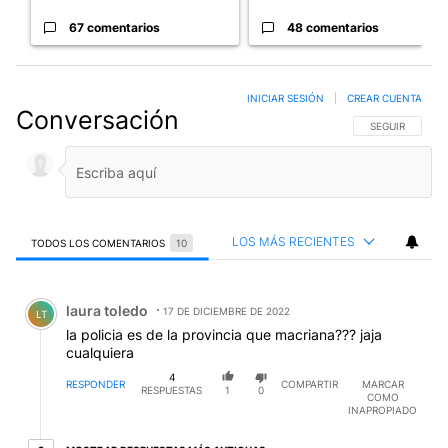
67 comentarios
48 comentarios
INICIAR SESIÓN
|
CREAR CUENTA
Conversación
SIGA ESTA CO
SEGUIR
LOS MÁS RECIENTES
TODOS LOS COMENTARIOS
10
Todos los comentarios
Comentario de laura toledo.
laura toledo
17 DE DICIEMBRE DE 2022
LT
la policia es de la provincia que macriana??? jaja
cualquiera
4
RESPONDER
COMPARTIR
MARCAR
RESPUESTAS
1
0
COMO
INAPROPIADO
2 respuestas más antiguas