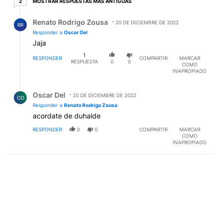
MOSTRAR RESPUESTAS MÁS ANTIGUAS
2
Respuesta de Renato Rodrigo Zousa.
Renato Rodrigo Zousa
20 DE DICIEMBRE DE 2022
RR
Responder a
Oscar Del
Jaja
1
RESPONDER
COMPARTIR
MARCAR
RESPUESTA
0
0
COMO
INAPROPIADO
Respuesta de Oscar Del.
Oscar Del
20 DE DICIEMBRE DE 2022
OD
Responder a
Renato Rodrigo Zousa
acordate de duhalde
RESPONDER
0
0
COMPARTIR
MARCAR
COMO
INAPROPIADO