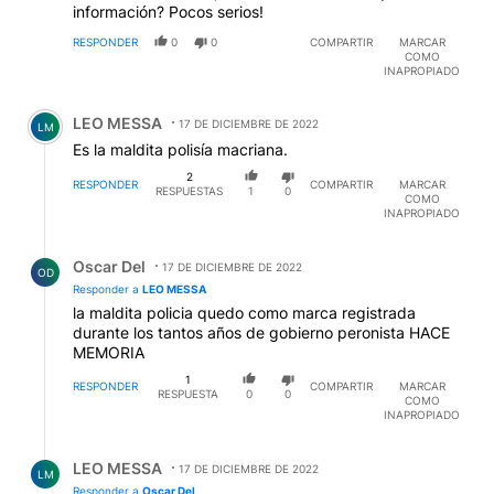
información? Pocos serios!
RESPONDER
0
0
COMPARTIR
MARCAR
COMO
INAPROPIADO
Comentario de LEO MESSA.
LEO MESSA
17 DE DICIEMBRE DE 2022
LM
Es la maldita polisía macriana.
2
RESPONDER
COMPARTIR
MARCAR
RESPUESTAS
1
0
COMO
INAPROPIADO
Respuesta de Oscar Del.
Oscar Del
17 DE DICIEMBRE DE 2022
OD
Responder a
LEO MESSA
la maldita policia quedo como marca registrada
durante los tantos años de gobierno peronista HACE
MEMORIA
1
RESPONDER
COMPARTIR
MARCAR
RESPUESTA
0
0
COMO
INAPROPIADO
Respuesta de LEO MESSA.
LEO MESSA
17 DE DICIEMBRE DE 2022
LM
Responder a
Oscar Del