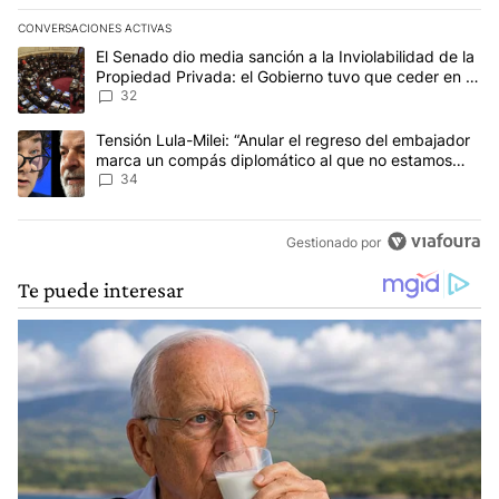
CONVERSACIONES ACTIVAS
Este listado muestra los artículos con más comentarios en los últim
Un artículo de tendencia con el título "El Senado dio media sanci
El Senado dio media sanción a la Inviolabilidad de la
Propiedad Privada: el Gobierno tuvo que ceder en la
Ley del Manejo del Fuego
32
Un artículo de tendencia con el título "Tensión Lula-Milei: “Anu
Tensión Lula-Milei: “Anular el regreso del embajador
marca un compás diplomático al que no estamos
acostumbrados"
34
Gestionado por