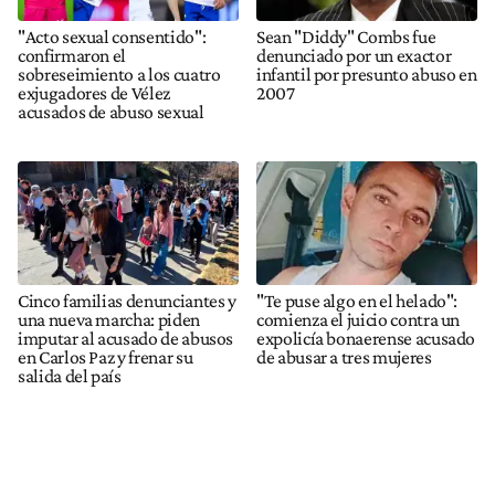
"Acto sexual consentido":
Sean "Diddy" Combs fue
confirmaron el
denunciado por un exactor
sobreseimiento a los cuatro
infantil por presunto abuso en
exjugadores de Vélez
2007
acusados de abuso sexual
Cinco familias denunciantes y
"Te puse algo en el helado":
una nueva marcha: piden
comienza el juicio contra un
imputar al acusado de abusos
expolicía bonaerense acusado
en Carlos Paz y frenar su
de abusar a tres mujeres
salida del país