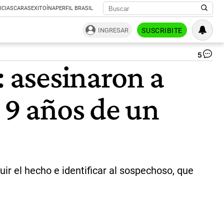
ICIAS
CARAS
EXITOÍNA
PERFIL BRASIL
INGRESAR
SUSCRIBITE
5
Bru
: asesinaron a
fem
en
Lo
 9 años de un
Po
|
NA
uir el hecho e identificar al sospechoso, que