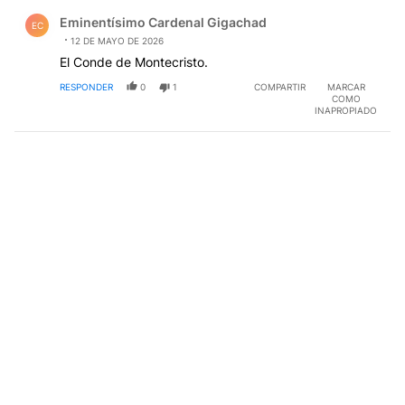
Comentario de Eminentísimo Cardenal Gigachad.
Eminentísimo Cardenal Gigachad
EC
12 DE MAYO DE 2026
El Conde de Montecristo.
RESPONDER
0
1
COMPARTIR
MARCAR
COMO
INAPROPIADO