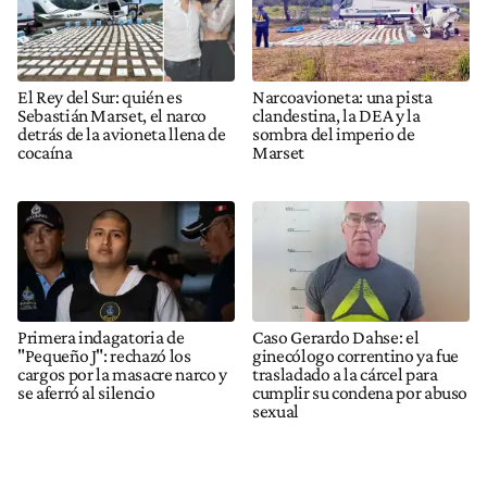
El Rey del Sur: quién es
Narcoavioneta: una pista
Sebastián Marset, el narco
clandestina, la DEA y la
detrás de la avioneta llena de
sombra del imperio de
cocaína
Marset
Primera indagatoria de
Caso Gerardo Dahse: el
"Pequeño J": rechazó los
ginecólogo correntino ya fue
cargos por la masacre narco y
trasladado a la cárcel para
se aferró al silencio
cumplir su condena por abuso
sexual