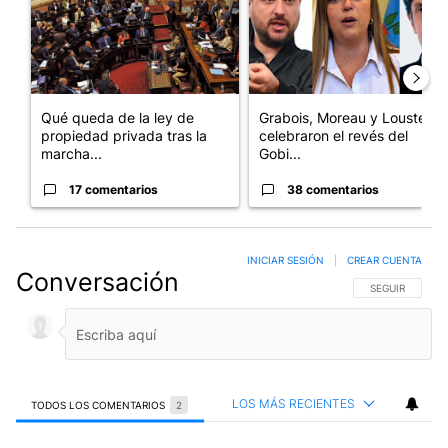
Qué queda de la ley de
Grabois, Moreau y Lousteau
propiedad privada tras la
celebraron el revés del
marcha...
Gobi...
17 comentarios
38 comentarios
INICIAR SESIÓN
|
CREAR CUENTA
Conversación
SIGA ESTA CO
SEGUIR
LOS MÁS RECIENTES
TODOS LOS COMENTARIOS
2
Todos los comentarios