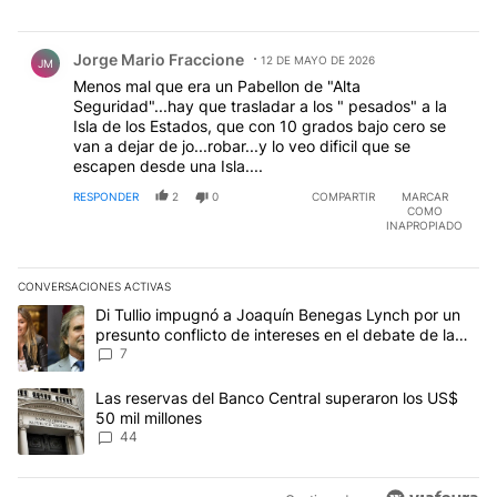
Comentario de Jorge Mario Fraccione.
Jorge Mario Fraccione
12 DE MAYO DE 2026
JM
Menos mal que era un Pabellon de "Alta
Seguridad"...hay que trasladar a los " pesados" a la
Isla de los Estados, que con 10 grados bajo cero se
van a dejar de jo...robar...y lo veo dificil que se
escapen desde una Isla....
RESPONDER
2
0
COMPARTIR
MARCAR
COMO
INAPROPIADO
CONVERSACIONES ACTIVAS
Este listado muestra los artículos con más comentarios en los últim
Un artículo de tendencia con el título "Di Tullio impugnó a Joaquí
Di Tullio impugnó a Joaquín Benegas Lynch por un
presunto conflicto de intereses en el debate de la
Ley de Tierras
7
Un artículo de tendencia con el título "Las reservas del Banco Ce
Las reservas del Banco Central superaron los US$
50 mil millones
44