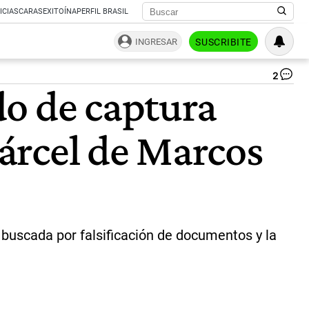
ICIAS
CARAS
EXITOÍNA
PERFIL BRASIL
INGRESAR
SUSCRIBITE
2
Do
do de captura
pr
de
cu
cárcel de Marcos
vis
a
pr
|
X
@P
 buscada por falsificación de documentos y la