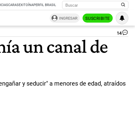
ICIAS
CARAS
EXITOÍNA
PERFIL BRASIL
INGRESAR
SUSCRIBITE
14
Ge
nía un canal de
Kic
el
di
in
po
ped
|
Ca
engañar y seducir" a menores de edad, atraídos
de
pan
(Y