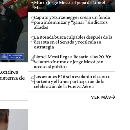
Murió Jorge Messi, el papá de Lionel
1
Messi
Caputo y Sturzenegger crean un fondo
2
para indemnizar y “ganar” sindicatos
aliados
La Rosada busca culpables después de la
3
derrota en el Senado y recalcula su
estrategia
Lionel Messi llega a Rosario a las 20.30:
4
velatorio íntimo de Jorge Messi, sin
acceso al público
 Londres
Los aviones F 16 sobrevolarán el centro
5
sistema de
porteño y el lunes participarán de la
celebración de la Fuerza Aérea
VER MÁS