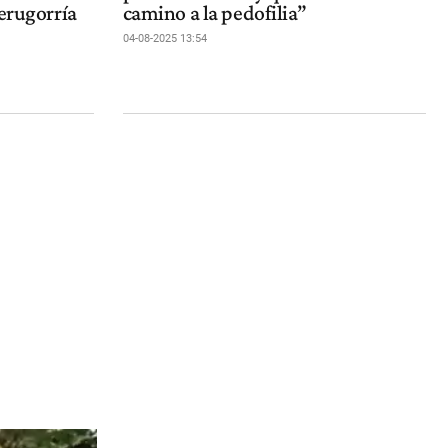
Perugorría
camino a la pedofilia”
04-08-2025 13:54