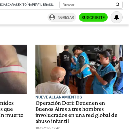
ICIAS
CARAS
EXITOÍNA
PERFIL BRASIL
INGRESAR
SUSCRIBITE
NUEVE ALLANAMIENTOS
Unidos
Operación Dori: Detienen en
os que
Buenos Aires a tres hombres
ein muerto
involucrados en una red global de
abuso infantil
18-12-2025 12:42