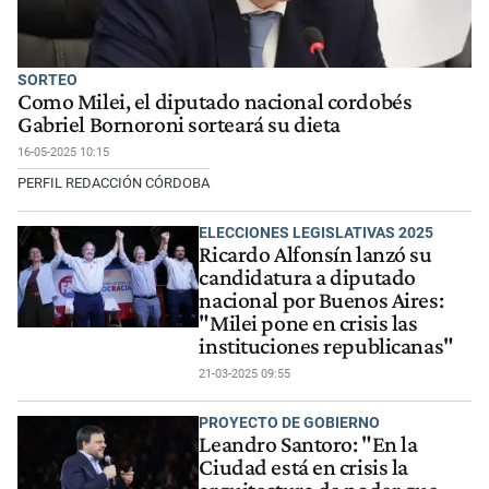
SORTEO
Como Milei, el diputado nacional cordobés
Gabriel Bornoroni sorteará su dieta
16-05-2025 10:15
PERFIL REDACCIÓN CÓRDOBA
ELECCIONES LEGISLATIVAS 2025
Ricardo Alfonsín lanzó su
candidatura a diputado
nacional por Buenos Aires:
"Milei pone en crisis las
instituciones republicanas"
21-03-2025 09:55
PROYECTO DE GOBIERNO
Leandro Santoro: "En la
Ciudad está en crisis la