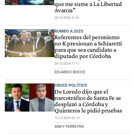
que me sume a La Libertad
Avanza"
25-12-2024 21:51
RUMBO A 2025
Referentes del peronismo
no K presionan a Schiaretti
para que sea candidato a
diputado por Córdoba
20-12-2024 11:11
EDUARDO BOCCO
CRUCE POLÍTICO
De Loredo dijo que el
narcotráfico de Santa Fe se
desplazó a Córdoba y
Quinteros le pidió pruebas
12-12-2024 22:10
ANDY FERREYRA