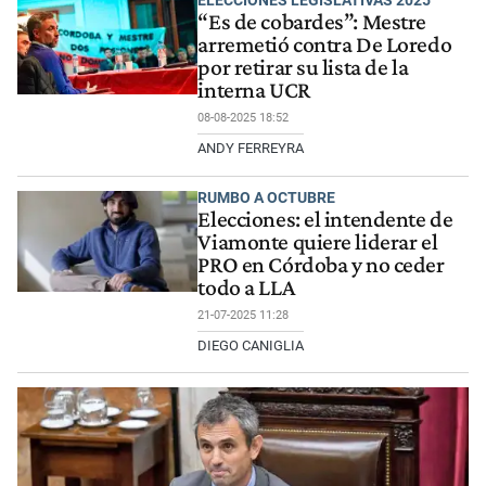
“Es de cobardes”: Mestre
arremetió contra De Loredo
por retirar su lista de la
interna UCR
08-08-2025 18:52
ANDY FERREYRA
RUMBO A OCTUBRE
Elecciones: el intendente de
Viamonte quiere liderar el
PRO en Córdoba y no ceder
todo a LLA
21-07-2025 11:28
DIEGO CANIGLIA