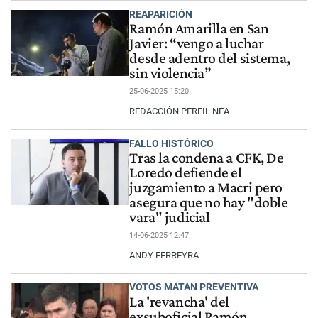
REAPARICIÓN
Ramón Amarilla en San
Javier: “vengo a luchar
desde adentro del sistema,
sin violencia”
25-06-2025 15:20
REDACCIÓN PERFIL NEA
FALLO HISTÓRICO
Tras la condena a CFK, De
Loredo defiende el
juzgamiento a Macri pero
asegura que no hay "doble
vara" judicial
14-06-2025 12:47
ANDY FERREYRA
VOTOS MATAN PREVENTIVA
La 'revancha' del
exsuboficial Ramón