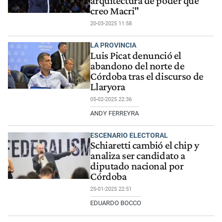
arquitectura de poder que
creo Macri"
20-03-2025 11:58
LA PROVINCIA
Luis Picat denunció el
abandono del norte de
Córdoba tras el discurso de
Llaryora
05-02-2025 22:36
ANDY FERREYRA
ESCENARIO ELECTORAL
Schiaretti cambió el chip y
analiza ser candidato a
diputado nacional por
Córdoba
25-01-2025 22:51
EDUARDO BOCCO