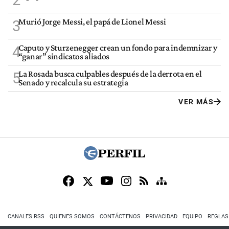
2
Murió Jorge Messi, el papá de Lionel Messi
3
Caputo y Sturzenegger crean un fondo para indemnizar y
4
“ganar” sindicatos aliados
La Rosada busca culpables después de la derrota en el
5
Senado y recalcula su estrategia
VER MÁS
CANALES RSS
QUIENES SOMOS
CONTÁCTENOS
PRIVACIDAD
EQUIPO
REGLAS