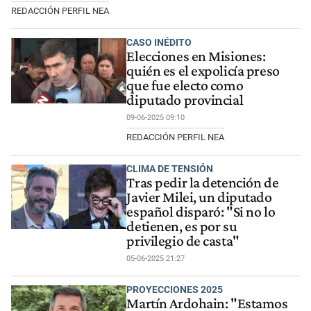
REDACCIÓN PERFIL NEA
CASO INÉDITO
Elecciones en Misiones:
quién es el expolicía preso
que fue electo como
diputado provincial
09-06-2025 09:10
REDACCIÓN PERFIL NEA
CLIMA DE TENSIÓN
Tras pedir la detención de
Javier Milei, un diputado
español disparó: "Si no lo
detienen, es por su
privilegio de casta"
05-06-2025 21:27
PROYECCIONES 2025
Martín Ardohain: "Estamos