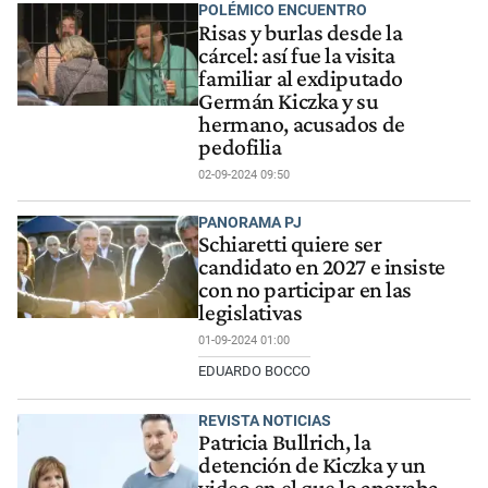
POLÉMICO ENCUENTRO
Risas y burlas desde la
cárcel: así fue la visita
familiar al exdiputado
Germán Kiczka y su
hermano, acusados de
pedofilia
02-09-2024 09:50
PANORAMA PJ
Schiaretti quiere ser
candidato en 2027 e insiste
con no participar en las
legislativas
01-09-2024 01:00
EDUARDO BOCCO
REVISTA NOTICIAS
Patricia Bullrich, la
detención de Kiczka y un