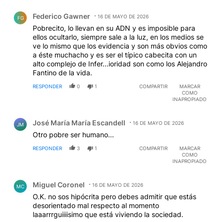
Comentario de Federico Gawner.
Federico Gawner
16 DE MAYO DE 2026
FG
Pobrecito, lo llevan en su ADN y es imposible para
ellos ocultarlo, siempre sale a la luz, en los medios se
ve lo mismo que los evidencia y son más obvios como
a éste muchacho y es ser el típico cabecita con un
alto complejo de Infer...ioridad son como los Alejandro
Fantino de la vida.
RESPONDER
0
1
COMPARTIR
MARCAR
COMO
INAPROPIADO
Comentario de José María María Escandell.
José María María Escandell
16 DE MAYO DE 2026
JM
Otro pobre ser humano...
RESPONDER
3
1
COMPARTIR
MARCAR
COMO
INAPROPIADO
Comentario de Miguel Coronel.
Miguel Coronel
16 DE MAYO DE 2026
MC
O.K. no sos hipócrita pero debes admitir que estás
desorientado mal respecto al momento
laaarrrguiiiisimo que está viviendo la sociedad.