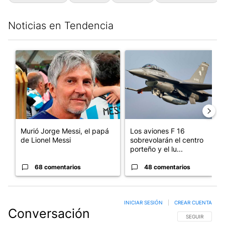
Noticias en Tendencia
Este listado muestra los artículos con más comentarios en los últim
Un artículo de tendencia con el título "Murió Jorge Messi, el p
Un artículo de tendencia con e
Murió Jorge Messi, el papá
Los aviones F 16
de Lionel Messi
sobrevolarán el centro
porteño y el lu...
68 comentarios
48 comentarios
INICIAR SESIÓN
|
CREAR CUENTA
Conversación
SIGA ESTA CO
SEGUIR