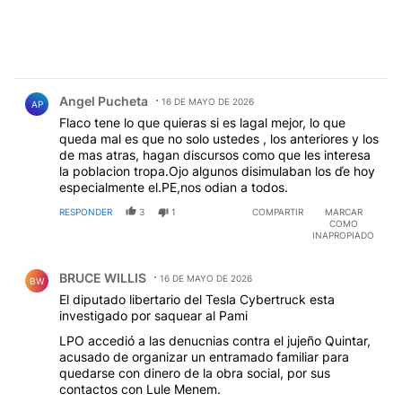
Comentario de Angel Pucheta.
Angel Pucheta
16 DE MAYO DE 2026
AP
Flaco tene lo que quieras si es lagal mejor, lo que
queda mal es que no solo ustedes , los anteriores y los
de mas atras, hagan discursos como que les interesa
la poblacion tropa.Ojo algunos disimulaban los ďe hoy
especialmente el.PE,nos odian a todos.
RESPONDER
3
1
COMPARTIR
MARCAR
COMO
INAPROPIADO
Comentario de BRUCE WILLIS.
BRUCE WILLIS
16 DE MAYO DE 2026
BW
El diputado libertario del Tesla Cybertruck esta
investigado por saquear al Pami
LPO accedió a las denucnias contra el jujeño Quintar,
acusado de organizar un entramado familiar para
quedarse con dinero de la obra social, por sus
contactos con Lule Menem.