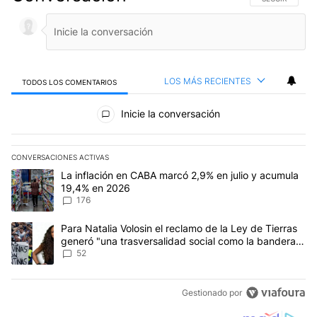
LOS MÁS RECIENTES
TODOS LOS COMENTARIOS
Todos los comentarios
Inicie la conversación
CONVERSACIONES ACTIVAS
Este listado muestra los artículos con más comentarios en los últim
Un artículo de tendencia con el título "La inflación en CABA marc
La inflación en CABA marcó 2,9% en julio y acumula
19,4% en 2026
176
Un artículo de tendencia con el título "Para Natalia Volosin el re
Para Natalia Volosin el reclamo de la Ley de Tierras
generó "una trasversalidad social como la bandera
de Malvinas"
52
Gestionado por