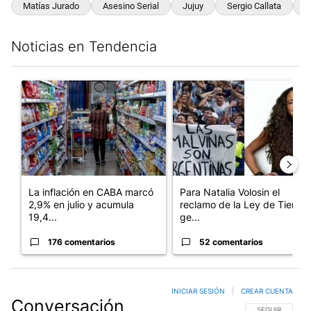
Matías Jurado
Asesino Serial
Jujuy
Sergio Callata
D
Noticias en Tendencia
Este listado muestra los artículos con más comentarios en los últim
Un artículo de tendencia con el título "La inflación en CABA m
Un artículo de tendencia con e
La inflación en CABA marcó
Para Natalia Volosin el
2,9% en julio y acumula
reclamo de la Ley de Tierras
19,4...
ge...
176 comentarios
52 comentarios
INICIAR SESIÓN
|
CREAR CUENTA
Conversación
SIGA ESTA CO
SEGUIR