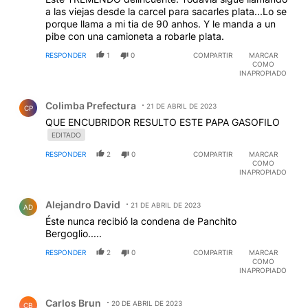
a las viejas desde la carcel para sacarles plata...Lo se
porque llama a mi tia de 90 anhos. Y le manda a un
pibe con una camioneta a robarle plata.
RESPONDER
1
0
COMPARTIR
MARCAR
COMO
INAPROPIADO
Comentario de Colimba Prefectura.
Colimba Prefectura
21 DE ABRIL DE 2023
CP
QUE ENCUBRIDOR RESULTO ESTE PAPA GASOFILO
EDITADO
RESPONDER
2
0
COMPARTIR
MARCAR
COMO
INAPROPIADO
Comentario de Alejandro David.
Alejandro David
21 DE ABRIL DE 2023
AD
Éste nunca recibió la condena de Panchito
Bergoglio.....
RESPONDER
2
0
COMPARTIR
MARCAR
COMO
INAPROPIADO
Comentario de Carlos Brun.
Carlos Brun
20 DE ABRIL DE 2023
CB