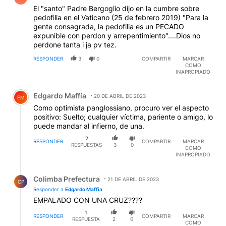
El "santo" Padre Bergoglio dijo en la cumbre sobre
pedofilia en el Vaticano (25 de febrero 2019) "Para la
gente consagrada, la pedofilia es un PECADO
expunible con perdon y arrepentimiento"....Dios no
perdone tanta i ja pv tez.
RESPONDER
3
0
COMPARTIR
MARCAR
COMO
INAPROPIADO
Comentario de Edgardo Maffía.
Edgardo Maffía
20 DE ABRIL DE 2023
EM
Como optimista panglossiano, procuro ver el aspecto
positivo: Suelto; cualquier víctima, pariente o amigo, lo
puede mandar al infierno, de una.
2
RESPONDER
COMPARTIR
MARCAR
RESPUESTAS
3
0
COMO
INAPROPIADO
Respuesta de Colimba Prefectura.
Colimba Prefectura
21 DE ABRIL DE 2023
CP
Responder a
Edgardo Maffía
EMPALADO CON UNA CRUZ????
1
RESPONDER
COMPARTIR
MARCAR
RESPUESTA
2
0
COMO