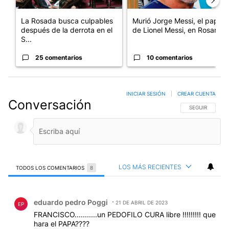
La Rosada busca culpables
Murió Jorge Messi, el papá
después de la derrota en el
de Lionel Messi, en Rosario
S...
25 comentarios
10 comentarios
INICIAR SESIÓN
|
CREAR CUENTA
Conversación
SIGA ESTA CO
SEGUIR
LOS MÁS RECIENTES
TODOS LOS COMENTARIOS
8
Todos los comentarios
Comentario de eduardo pedro Poggi.
eduardo pedro Poggi
21 DE ABRIL DE 2023
EP
FRANCISCO...........un PEDOFILO CURA libre !!!!!!!!! que
hara el PAPA????