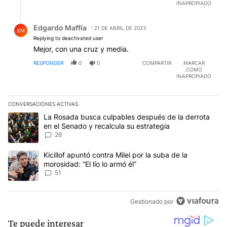
INAPROPIADO
Respuesta de Edgardo Maffía.
Edgardo Maffía
21 DE ABRIL DE 2023
EM
Replying to deactivated user
Mejor, con una cruz y media.
RESPONDER
0
0
COMPARTIR
MARCAR
COMO
INAPROPIADO
CONVERSACIONES ACTIVAS
Este listado muestra los artículos con más comentarios en los últim
Un artículo de tendencia con el título "La Rosada busca culpables
La Rosada busca culpables después de la derrota
en el Senado y recalcula su estrategia
26
Un artículo de tendencia con el título "Kicillof apuntó contra Milei 
Kicillof apuntó contra Milei por la suba de la
morosidad: “El lío lo armó él”
51
Gestionado por