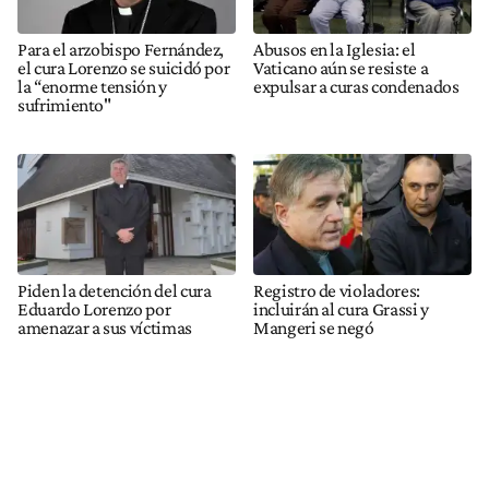
Para el arzobispo Fernández,
Abusos en la Iglesia: el
el cura Lorenzo se suicidó por
Vaticano aún se resiste a
la “enorme tensión y
expulsar a curas condenados
sufrimiento"
Piden la detención del cura
Registro de violadores:
Eduardo Lorenzo por
incluirán al cura Grassi y
amenazar a sus víctimas
Mangeri se negó