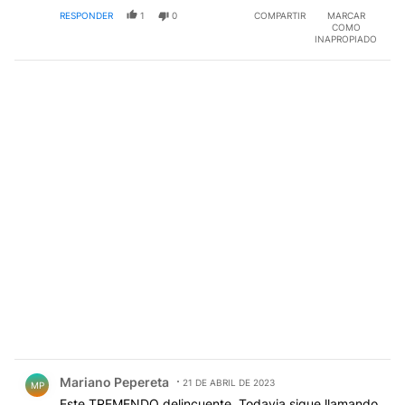
RESPONDER
1
0
COMPARTIR
MARCAR
COMO
INAPROPIADO
Comentario de Mariano Pepereta.
Mariano Pepereta
21 DE ABRIL DE 2023
MP
Este TREMENDO delincuente. Todavia sigue llamando