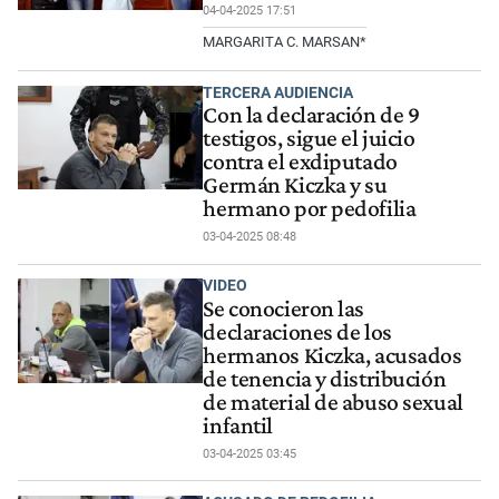
04-04-2025 17:51
MARGARITA C. MARSAN*
TERCERA AUDIENCIA
Con la declaración de 9
testigos, sigue el juicio
contra el exdiputado
Germán Kiczka y su
hermano por pedofilia
03-04-2025 08:48
VIDEO
Se conocieron las
declaraciones de los
hermanos Kiczka, acusados
de tenencia y distribución
de material de abuso sexual
infantil
03-04-2025 03:45