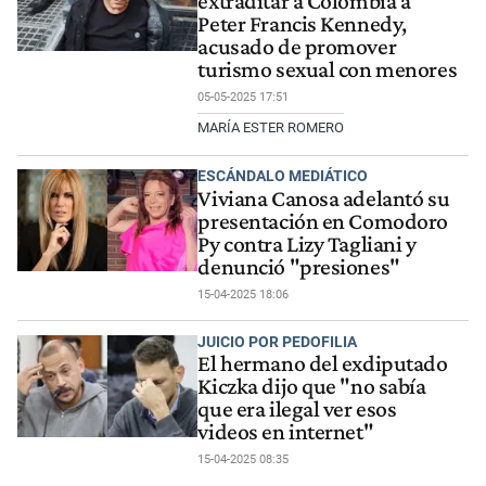
extraditar a Colombia a
Peter Francis Kennedy,
acusado de promover
turismo sexual con menores
05-05-2025 17:51
MARÍA ESTER ROMERO
ESCÁNDALO MEDIÁTICO
Viviana Canosa adelantó su
presentación en Comodoro
Py contra Lizy Tagliani y
denunció "presiones"
15-04-2025 18:06
JUICIO POR PEDOFILIA
El hermano del exdiputado
Kiczka dijo que "no sabía
que era ilegal ver esos
videos en internet"
15-04-2025 08:35