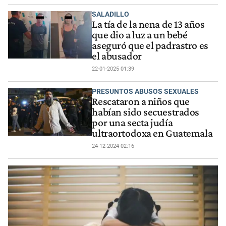
SALADILLO
La tía de la nena de 13 años
que dio a luz a un bebé
aseguró que el padrastro es
el abusador
22-01-2025 01:39
PRESUNTOS ABUSOS SEXUALES
Rescataron a niños que
habían sido secuestrados
por una secta judía
ultraortodoxa en Guatemala
24-12-2024 02:16