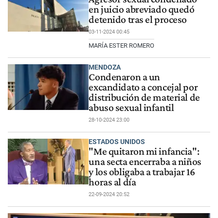
en juicio abreviado quedó
detenido tras el proceso
03-11-2024 00:45
MARÍA ESTER ROMERO
MENDOZA
Condenaron a un
excandidato a concejal por
distribución de material de
abuso sexual infantil
28-10-2024 23:00
ESTADOS UNIDOS
"Me quitaron mi infancia":
una secta encerraba a niños
y los obligaba a trabajar 16
horas al día
22-09-2024 20:52