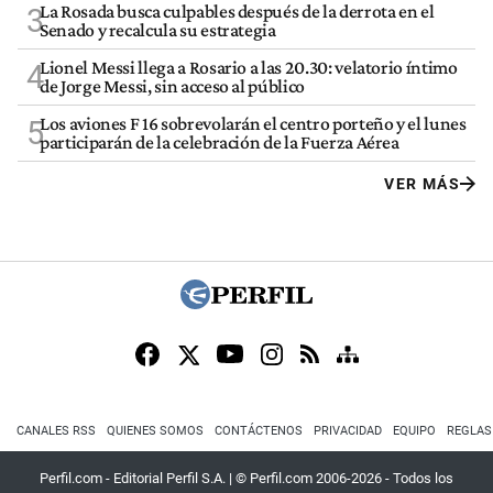
La Rosada busca culpables después de la derrota en el
3
Senado y recalcula su estrategia
Lionel Messi llega a Rosario a las 20.30: velatorio íntimo
4
de Jorge Messi, sin acceso al público
Los aviones F 16 sobrevolarán el centro porteño y el lunes
5
participarán de la celebración de la Fuerza Aérea
VER MÁS
CANALES RSS
QUIENES SOMOS
CONTÁCTENOS
PRIVACIDAD
EQUIPO
REGLAS
Perfil.com - Editorial Perfil S.A.
| © Perfil.com 2006-2026 - Todos los