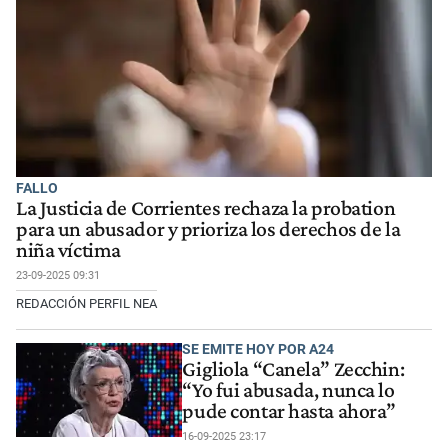
FALLO
La Justicia de Corrientes rechaza la probation
para un abusador y prioriza los derechos de la
niña víctima
23-09-2025 09:31
REDACCIÓN PERFIL NEA
SE EMITE HOY POR A24
Gigliola “Canela” Zecchin:
“Yo fui abusada, nunca lo
pude contar hasta ahora”
16-09-2025 23:17