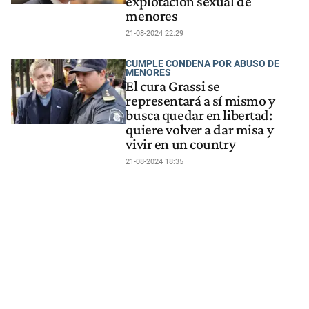
explotación sexual de
menores
21-08-2024 22:29
CUMPLE CONDENA POR ABUSO DE
MENORES
El cura Grassi se
representará a sí mismo y
busca quedar en libertad:
quiere volver a dar misa y
vivir en un country
21-08-2024 18:35