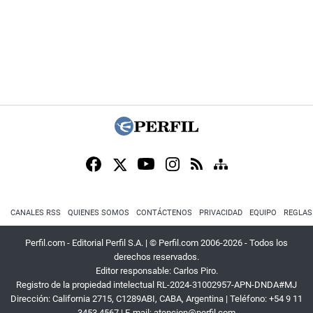
CANALES RSS
QUIENES SOMOS
CONTÁCTENOS
PRIVACIDAD
EQUIPO
REGLAS
Perfil.com - Editorial Perfil S.A.
| © Perfil.com 2006-2026 - Todos los
derechos reservados.
Editor responsable: Carlos Piro.
Registro de la propiedad intelectual RL-2024-31002957-APN-DNDA#MJ
Dirección:
California 2715
,
C1289ABI
,
CABA, Argentina
| Teléfono:
+54 9 11
3453 4567
| E-mail:
atencion@perfil.com