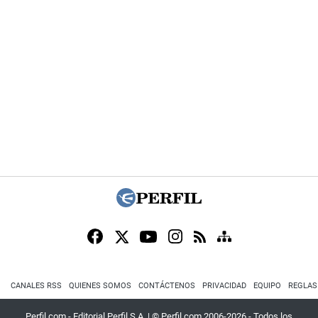
CANALES RSS
QUIENES SOMOS
CONTÁCTENOS
PRIVACIDAD
EQUIPO
REGLAS
Perfil.com - Editorial Perfil S.A.
| © Perfil.com 2006-2026 - Todos los