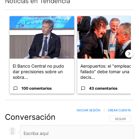
Noticias en Tendencia
Este listado muestra los artículos con más comentarios en los últim
Un artículo de tendencia con el título "El Banco Central no pud
Un artículo de tendencia con e
El Banco Central no pudo
Aeropuertos: el "empleado
dar precisiones sobre un
fallado" debe tomar una
sobra...
decis...
100 comentarios
43 comentarios
INICIAR SESIÓN
|
CREAR CUENTA
Conversación
SIGA ESTA CO
SEGUIR