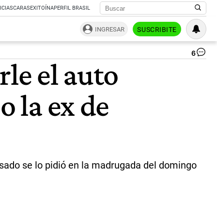
ICIAS
CARAS
EXITOÍNA
PERFIL BRASIL
INGRESAR
SUSCRIBITE
6
Ca
rle el auto
Ag
Ve
ha
o la ex de
la
du
del
Fo
Ka
|
.
usado se lo pidió en la madrugada del domingo