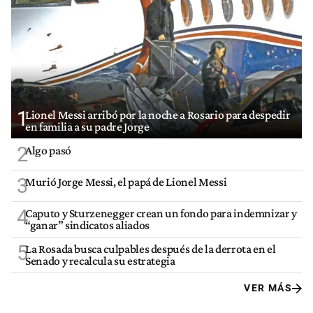
1
Lionel Messi arribó por la noche a Rosario para despedir
en familia a su padre Jorge
2
Algo pasó
3
Murió Jorge Messi, el papá de Lionel Messi
4
Caputo y Sturzenegger crean un fondo para indemnizar y
“ganar” sindicatos aliados
5
La Rosada busca culpables después de la derrota en el
Senado y recalcula su estrategia
VER MÁS