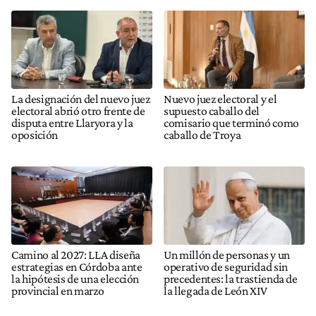
La designación del nuevo juez
Nuevo juez electoral y el
electoral abrió otro frente de
supuesto caballo del
disputa entre Llaryora y la
comisario que terminó como
oposición
caballo de Troya
Camino al 2027: LLA diseña
Un millón de personas y un
estrategias en Córdoba ante
operativo de seguridad sin
la hipótesis de una elección
precedentes: la trastienda de
provincial en marzo
la llegada de León XIV