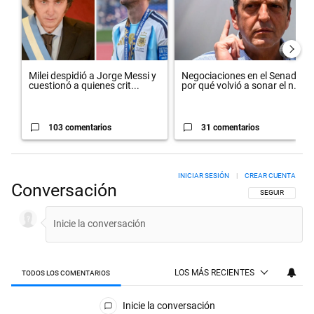
Milei despidió a Jorge Messi y
Negociaciones en el Senado:
cuestionó a quienes crit...
por qué volvió a sonar el n...
103 comentarios
31 comentarios
INICIAR SESIÓN
|
CREAR CUENTA
Conversación
SIGA ESTA CON
SEGUIR
LOS MÁS RECIENTES
TODOS LOS COMENTARIOS
Todos los comentarios
Inicie la conversación