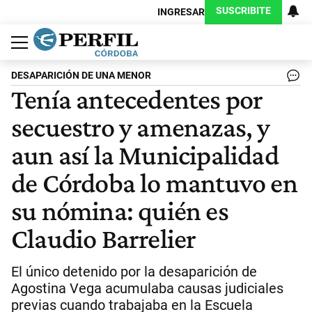
SUSCRIBITE
INGRESAR
Política
Economía
Judiciales
Sociedad
Cultura
Espectáculos
Deportes
Protagonistas
DESAPARICIÓN DE UNA MENOR
Tenía antecedentes por
secuestro y amenazas, y
aun así la Municipalidad
de Córdoba lo mantuvo en
su nómina: quién es
Claudio Barrelier
El único detenido por la desaparición de
Agostina Vega acumulaba causas judiciales
previas cuando trabajaba en la Escuela