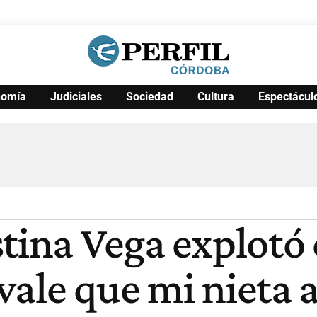
nomía
Judiciales
Sociedad
Cultura
Espectácul
Política
Pymes
Salud
Internacional
Clima
Deportes
Business
Noticias
Caras
stina Vega explotó
vale que mi nieta 