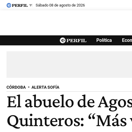
sábado 08 de agosto de 2026
Últimas noticias
Política
Eco
Inicio
Ahora
Opinión
Cultura
Arte
Educación
Videos
Córdoba
Reperfilar
Diario del Juicio
CÓRDOBA
ALERTA SOFÍA
El abuelo de Ago
Quinteros: “Más 