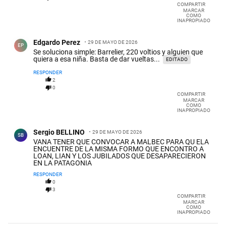
COMPARTIR
MARCAR
COMO
INAPROPIADO
Comentario de Edgardo Perez.
Edgardo Perez
29 DE MAYO DE 2026
EP
Se soluciona simple: Barrelier, 220 voltios y alguien que
quiera a esa niña. Basta de dar vueltas...
EDITADO
RESPONDER
2
0
COMPARTIR
MARCAR
COMO
INAPROPIADO
Comentario de Sergio BELLINO.
Sergio BELLINO
29 DE MAYO DE 2026
SB
VANA TENER QUE CONVOCAR A MALBEC PARA QU ELA
ENCUENTRE DE LA MISMA FORMO QUE ENCONTRO A
LOAN, LIAN Y LOS JUBILADOS QUE DESAPARECIERON
EN LA PATAGONIA
RESPONDER
0
3
COMPARTIR
MARCAR
COMO
INAPROPIADO