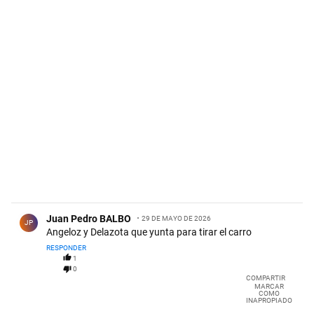
Comentario de Juan Pedro BALBO.
Juan Pedro BALBO
29 DE MAYO DE 2026
JP
Angeloz y Delazota que yunta para tirar el carro
RESPONDER
1
0
COMPARTIR
MARCAR
COMO
INAPROPIADO