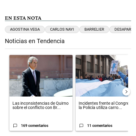
EN ESTA NOTA
AGOSTINA VEGA
CARLOS NAYI
BARRELIER
DESAPARIC
Noticias en Tendencia
Este listado muestra los artículos con más comentarios en los últimos 
Un artículo de tendencia con el título "Las inconsistencias de Quirn
Un artículo de tendencia con el t
Las inconsistencias de Quirno
Incidentes frente al Congreso:
sobre el conflicto con Br...
la Policía utiliza carro...
169 comentarios
11 comentarios