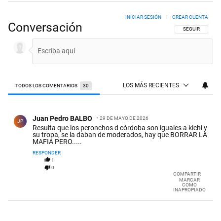
INICIAR SESIÓN
|
CREAR CUENTA
Conversación
SIGA ESTA CON
SEGUIR
LOS MÁS RECIENTES
TODOS LOS COMENTARIOS
30
Todos los comentarios
Comentario de Juan Pedro BALBO.
Juan Pedro BALBO
29 DE MAYO DE 2026
JP
Resulta que los peronchos d córdoba son iguales a kichi y
su tropa, se la daban de moderados, hay que BORRAR LA
MAFIA PERO.....
RESPONDER
1
0
COMPARTIR
MARCAR
COMO
INAPROPIADO