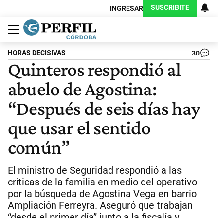
SUSCRIBITE
INGRESAR
Política
Economía
Judiciales
Sociedad
Cultura
Espectáculos
Deportes
Protagonistas
HORAS DECISIVAS
30
Quinteros respondió al
abuelo de Agostina:
“Después de seis días hay
que usar el sentido
común”
El ministro de Seguridad respondió a las
críticas de la familia en medio del operativo
por la búsqueda de Agostina Vega en barrio
Ampliación Ferreyra. Aseguró que trabajan
“desde el primer día” junto a la fiscalía y