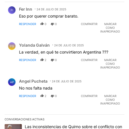
Comentario de Fer Inn.
Fer Inn
24 DE JULIO DE 2025
FI
Eso por querer comprar barato.
RESPONDER
0
0
COMPARTIR
MARCAR
COMO
INAPROPIADO
Comentario de Yolanda Galván.
Yolanda Galván
24 DE JULIO DE 2025
YG
La verdad, en qué te convirtieron Argentina ???
RESPONDER
2
0
COMPARTIR
MARCAR
COMO
INAPROPIADO
Comentario de Angel Pucheta.
Angel Pucheta
24 DE JULIO DE 2025
AP
No nos falta nada
RESPONDER
2
0
COMPARTIR
MARCAR
COMO
INAPROPIADO
CONVERSACIONES ACTIVAS
Este listado muestra los artículos con más comentarios en los últim
Un artículo de tendencia con el título "Las inconsistencias de Qui
Las inconsistencias de Quirno sobre el conflicto con