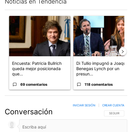
Noticias en Tendencia
Este listado muestra los artículos con más comentarios en los últim
Un artículo de tendencia con el título "Encuesta: Patricia Bull
Un artículo de tendencia con e
Encuesta: Patricia Bullrich
Di Tullio impugnó a Joaquín
queda mejor posicionada
Benegas Lynch por un
que...
presun...
69 comentarios
118 comentarios
INICIAR SESIÓN
|
CREAR CUENTA
Conversación
SIGA ESTA CO
SEGUIR