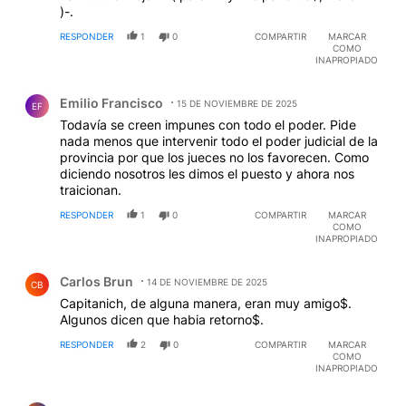
)-.
RESPONDER
1
0
COMPARTIR
MARCAR
COMO
INAPROPIADO
Comentario de Emilio Francisco.
Emilio Francisco
15 DE NOVIEMBRE DE 2025
EF
Todavía se creen impunes con todo el poder. Pide
nada menos que intervenir todo el poder judicial de la
provincia por que los jueces no los favorecen. Como
diciendo nosotros les dimos el puesto y ahora nos
traicionan.
RESPONDER
1
0
COMPARTIR
MARCAR
COMO
INAPROPIADO
Comentario de Carlos Brun.
Carlos Brun
14 DE NOVIEMBRE DE 2025
CB
Capitanich, de alguna manera, eran muy amigo$.
Algunos dicen que habia retorno$.
RESPONDER
2
0
COMPARTIR
MARCAR
COMO
INAPROPIADO
Comentario de cayo callo.