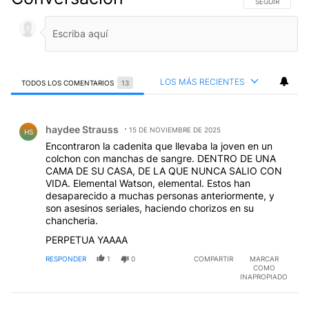
SIGA ESTA CO
SEGUIR
LOS MÁS RECIENTES
TODOS LOS COMENTARIOS
13
Todos los comentarios
Comentario de haydee Strauss.
haydee Strauss
15 DE NOVIEMBRE DE 2025
HS
Encontraron la cadenita que llevaba la joven en un
colchon con manchas de sangre. DENTRO DE UNA
CAMA DE SU CASA, DE LA QUE NUNCA SALIO CON
VIDA. Elemental Watson, elemental. Estos han
desaparecido a muchas personas anteriormente, y
son asesinos seriales, haciendo chorizos en su
chancheria.
PERPETUA YAAAA
RESPONDER
1
0
COMPARTIR
MARCAR
COMO
INAPROPIADO