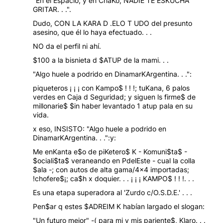
"En el Espacio, y en ChaKo, NADIE TE ESKUCHA
GRITAR. . .".
Dudo, CON LA KARA D .ELO T UDO del presunto
asesino, que él lo haya efectuado. . .
NO da el perfil ni ahí.
$100 a la bisnieta d $ATUP de la mami. . .
"Algo huele a podrido en DinamarKArgentina. . .":
piqueteros ¡ ¡ ¡ con Kampo$ ! ! !; tuKana, 6 palos
verdes en Caja d Seguridad; y siguen ls firme$ de
millonarie$ $in haber levantado 1 atup pala en su
vida.
x eso, INSISTO: "Algo huele a podrido en
DinamarKArgentina. . .":y:
Me enKanta e$o de piKetero$ K - Komuni$ta$ -
$ociali$ta$ veraneando en PdelEste - cual la colla
$ala -; con autos de alta gama/4x4 importadas;
!chofere$¡; ca$h x doquier. . . ¡ ¡ ¡ KAMPO$ ! ! !. . .
Es una etapa superadora al 'Zurdo c/O.S.D.E.' . . .
Pen$ar q estes $ADREIM K habían largado el slogan:
"Un futuro mejor" -( para mi y mis pariente$, Klaro. . .