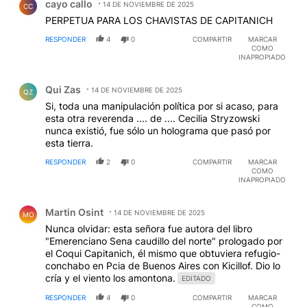
cayo callo
14 DE NOVIEMBRE DE 2025
CC
PERPETUA PARA LOS CHAVISTAS DE CAPITANICH
RESPONDER
4
0
COMPARTIR
MARCAR
COMO
INAPROPIADO
Comentario de Qui Zas.
Qui Zas
14 DE NOVIEMBRE DE 2025
QZ
Si, toda una manipulación política por si acaso, para
esta otra reverenda .... de .... Cecilia Stryzowski
nunca existió, fue sólo un holograma que pasó por
esta tierra.
RESPONDER
2
0
COMPARTIR
MARCAR
COMO
INAPROPIADO
Comentario de Martin Osint.
Martin Osint
14 DE NOVIEMBRE DE 2025
MO
Nunca olvidar: esta señora fue autora del libro
"Emerenciano Sena caudillo del norte" prologado por
el Coqui Capitanich, él mismo que obtuviera refugio-
conchabo en Pcia de Buenos Aires con Kicillof. Dio lo
cría y el viento los amontona.
EDITADO
RESPONDER
4
0
COMPARTIR
MARCAR
COMO