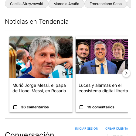
Cecilia Strzyzowski
Marcela Acuña
Emerenciano Sena
Cé
Noticias en Tendencia
Este listado muestra los artículos con más comentarios en los últim
Un artículo de tendencia con el título "Murió Jorge Messi, el pa
Un artículo de tendencia con el
Murió Jorge Messi, el papá
Luces y alarmas en el
de Lionel Messi, en Rosario
ecosistema digital libertario
36 comentarios
19 comentarios
INICIAR SESIÓN
|
CREAR CUENTA
Conversación