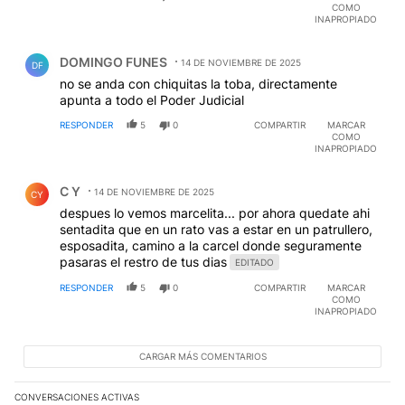
COMO
INAPROPIADO
Comentario de DOMINGO FUNES.
DOMINGO FUNES
14 DE NOVIEMBRE DE 2025
DF
no se anda con chiquitas la toba, directamente
apunta a todo el Poder Judicial
RESPONDER
5
0
COMPARTIR
MARCAR
COMO
INAPROPIADO
Comentario de C Y.
C Y
14 DE NOVIEMBRE DE 2025
CY
despues lo vemos marcelita... por ahora quedate ahi
sentadita que en un rato vas a estar en un patrullero,
esposadita, camino a la carcel donde seguramente
pasaras el restro de tus dias
EDITADO
RESPONDER
5
0
COMPARTIR
MARCAR
COMO
INAPROPIADO
CARGAR MÁS COMENTARIOS
CONVERSACIONES ACTIVAS