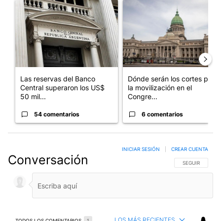
Un artículo de tendencia con el título "Las reservas del Banco 
Un artículo de tendencia con e
Las reservas del Banco
Dónde serán los cortes por
Central superaron los US$
la movilización en el
50 mil...
Congre...
54 comentarios
6 comentarios
INICIAR SESIÓN
|
CREAR CUENTA
Conversación
SIGA ESTA CO
SEGUIR
LOS MÁS RECIENTES
TODOS LOS COMENTARIOS
1