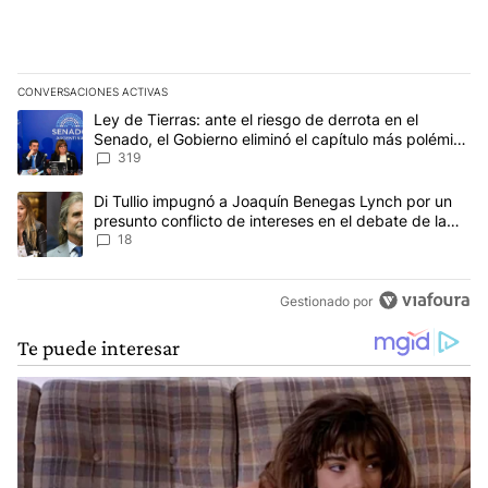
CONVERSACIONES ACTIVAS
Este listado muestra los artículos con más comentarios en los últim
Un artículo de tendencia con el título "Ley de Tierras: ante el ri
Ley de Tierras: ante el riesgo de derrota en el
Senado, el Gobierno eliminó el capítulo más polémico
del proyecto
319
Un artículo de tendencia con el título "Di Tullio impugnó a Joaqu
Di Tullio impugnó a Joaquín Benegas Lynch por un
presunto conflicto de intereses en el debate de la
Ley de Tierras
18
Gestionado por