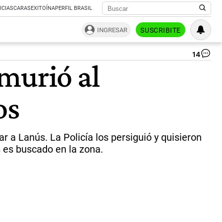
ICIAS
CARAS
EXITOÍNA
PERFIL BRASIL
INGRESAR
SUSCRIBITE
14
Tir
murió al
ent
de
y
os
pol
en
La
|
Ca
r a Lanús. La Policía los persiguió y quisieron
de
s es buscado en la zona.
pan