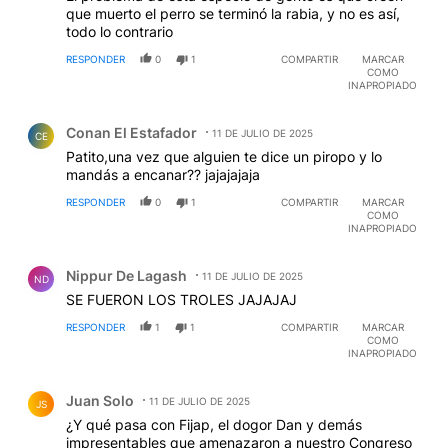
que muerto el perro se terminó la rabia, y no es así,
todo lo contrario
RESPONDER
0
1
COMPARTIR
MARCAR
COMO
INAPROPIADO
Comentario de Conan El Estafador.
Conan El Estafador
11 DE JULIO DE 2025
CE
Patito,una vez que alguien te dice un piropo y lo
mandás a encanar?? jajajajaja
RESPONDER
0
1
COMPARTIR
MARCAR
COMO
INAPROPIADO
Comentario de Nippur De Lagash.
Nippur De Lagash
11 DE JULIO DE 2025
ND
SE FUERON LOS TROLES JAJAJAJ
RESPONDER
1
1
COMPARTIR
MARCAR
COMO
INAPROPIADO
Comentario de Juan Solo.
Juan Solo
11 DE JULIO DE 2025
JS
¿Y qué pasa con Fijap, el dogor Dan y demás
impresentables que amenazaron a nuestro Congreso