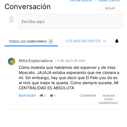
INICIAR SESIÓN
|
CREAR CUENTA
Conversación
SIGA ESTA CO
SEGUIR
LOS MÁS RECIENTES
TODOS LOS COMENTARIOS
6
Todos los comentarios
Comentario de Niña Exploradora.
Niña Exploradora
11 DE JULIO DE 2025
NE
Cómo molesta que hablemos del soperver y de miss
Moscato. JAJAJA estaba esperando que me clonara a
mí. Sin embargo, hay que decir que El Pelo you do es
el nick que mejor te queda. Como siempre sucede, MI
CENTRALIDAD ES ABSOLUTA
RESPONDER
0
1
COMPARTIR
MARCAR
COMO
INAPROPIADO