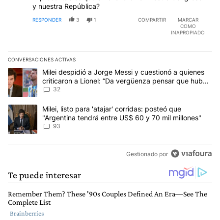
y nuestra República?
RESPONDER
3
1
COMPARTIR
MARCAR
COMO
INAPROPIADO
CONVERSACIONES ACTIVAS
Este listado muestra los artículos con más comentarios en los últim
Un artículo de tendencia con el título "Milei despidió a Jorge Mes
Milei despidió a Jorge Messi y cuestionó a quienes
criticaron a Lionel: “Da vergüenza pensar que hubo
anti-Messi”
32
Un artículo de tendencia con el título "Milei, listo para 'atajar' 
Milei, listo para 'atajar' corridas: posteó que
"Argentina tendrá entre US$ 60 y 70 mil millones"
93
Gestionado por