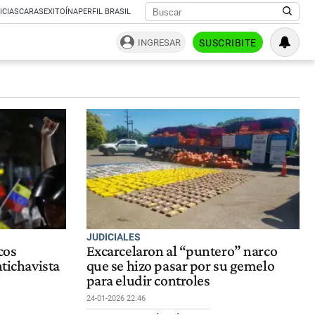
ICIAS
CARAS
EXITOÍNA
PERFIL BRASIL
INGRESAR
SUSCRIBITE
JUDICIALES
cos
Excarcelaron al “puntero” narco
ntichavista
que se hizo pasar por su gemelo
para eludir controles
24-01-2026 22:46