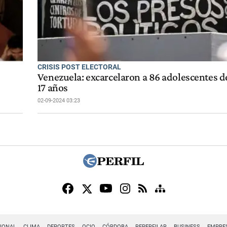
CRISIS POST ELECTORAL
Venezuela: excarcelaron a 86 adolescentes de
17 años
02-09-2024 03:23
IONAL
CLIMA
DEPORTES
OCIO
CÓRDOBA
REPERFILAR
BUSINESS
EMPRE