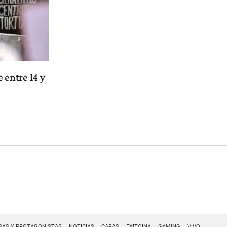
 entre 14 y
SAS Y PROTAGONISTAS
NOTICIAS
CARAS
EXITOINA
GAMING
VIVO