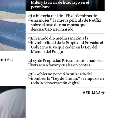
Milei y la crisis de liderazgo en el
peronismo
La historia real de "Elize: Sombras de
2
una mujer", la nueva película de Netflix
sobre el caso de una esposa que
descuartizó a su marido
El Senado dio media sanción a la
3
Inviolabilidad de la Propiedad Privada: el
Gobierno tuvo que ceder en la Ley del
Manejo del Fuego
mató a
Ley de Propiedad Privada: qué senadores
4
votaron a favor y cuáles en contra
El Gobierno perdió la pulseada del
5
nombre: la "Ley de Tierras" se impuso en
toda la conversación digital
VER MÁS