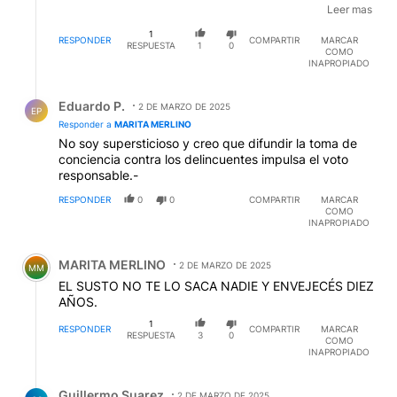
ATREVERSE, SEGURO QUE VOY PERO ES PARA ESTAR
Leer mas
CON GENTE Y CHARLAR, PORQUE OYO SOY
1
TERRIBLE.
RESPONDER
COMPARTIR
MARCAR
RESPUESTA
1
0
COMO
INAPROPIADO
Respuesta de Eduardo P..
Eduardo P.
2 DE MARZO DE 2025
EP
Responder a
MARITA MERLINO
No soy supersticioso y creo que difundir la toma de
conciencia contra los delincuentes impulsa el voto
responsable.-
RESPONDER
0
0
COMPARTIR
MARCAR
COMO
INAPROPIADO
Comentario de MARITA MERLINO.
MARITA MERLINO
2 DE MARZO DE 2025
MM
EL SUSTO NO TE LO SACA NADIE Y ENVEJECÉS DIEZ
AÑOS.
1
RESPONDER
COMPARTIR
MARCAR
RESPUESTA
3
0
COMO
INAPROPIADO
Respuesta de Guillermo Suarez.
Guillermo Suarez
2 DE MARZO DE 2025