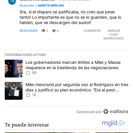
GS
Responder a
MARITA MERLINO
Sra, si el disparo se justificaba, no creo que pese
tanto! Lo importante es que no se lo guarden, que lo
hablen, que se descargen del susto!!
RESPONDER
2
0
COMPARTIR
MARCAR
COMO
INAPROPIADO
CONVERSACIONES ACTIVAS
Este listado muestra los artículos con más comentarios en los últim
Un artículo de tendencia con el título "Los gobernadores marcan l
Los gobernadores marcan límites a Milei y Massa
reaparece en la trastienda de las negociaciones
89
Un artículo de tendencia con el título "Milei mencionó por segunda
Milei mencionó por segunda vez al Rodrigazo en tres
días y justificó su plan económico: “Era el peor
escenario posible”
19
Gestionado por