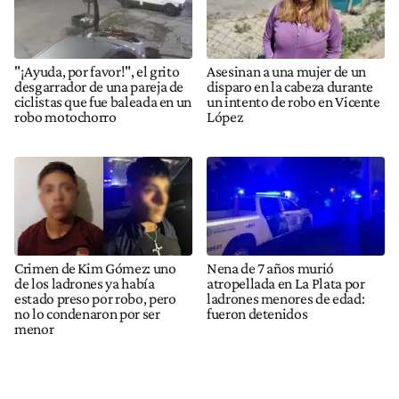
"¡Ayuda, por favor!", el grito
Asesinan a una mujer de un
desgarrador de una pareja de
disparo en la cabeza durante
ciclistas que fue baleada en un
un intento de robo en Vicente
robo motochorro
López
Crimen de Kim Gómez: uno
Nena de 7 años murió
de los ladrones ya había
atropellada en La Plata por
estado preso por robo, pero
ladrones menores de edad:
no lo condenaron por ser
fueron detenidos
menor