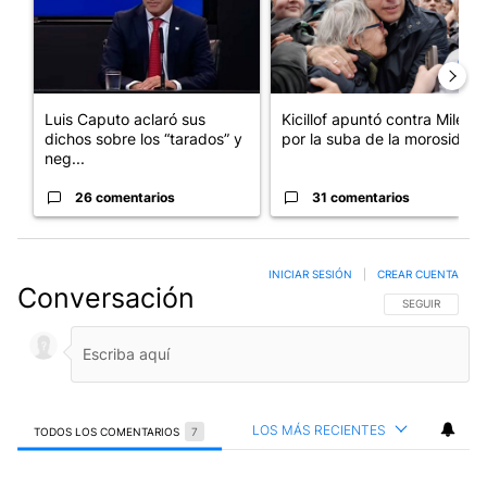
Luis Caputo aclaró sus
Kicillof apuntó contra Milei
dichos sobre los “tarados” y
por la suba de la morosida...
neg...
26 comentarios
31 comentarios
INICIAR SESIÓN
|
CREAR CUENTA
Conversación
SIGA ESTA CO
SEGUIR
LOS MÁS RECIENTES
TODOS LOS COMENTARIOS
7
Todos los comentarios