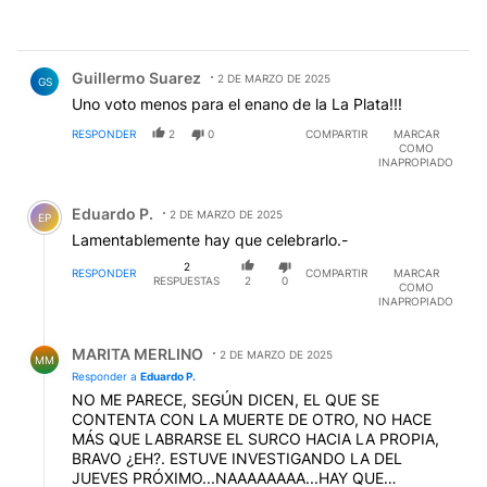
Comentario de Guillermo Suarez.
Guillermo Suarez
2 DE MARZO DE 2025
GS
Uno voto menos para el enano de la La Plata!!!
RESPONDER
2
0
COMPARTIR
MARCAR
COMO
INAPROPIADO
Comentario de Eduardo P..
Eduardo P.
2 DE MARZO DE 2025
EP
Lamentablemente hay que celebrarlo.-
2
RESPONDER
COMPARTIR
MARCAR
RESPUESTAS
2
0
COMO
INAPROPIADO
Respuesta de MARITA MERLINO.
MARITA MERLINO
2 DE MARZO DE 2025
MM
Responder a
Eduardo P.
NO ME PARECE, SEGÚN DICEN, EL QUE SE
CONTENTA CON LA MUERTE DE OTRO, NO HACE
MÁS QUE LABRARSE EL SURCO HACIA LA PROPIA,
BRAVO ¿EH?. ESTUVE INVESTIGANDO LA DEL
JUEVES PRÓXIMO...NAAAAAAAA...HAY QUE