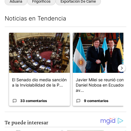
Aduana
Frigoríficos
Exportación De Carne
Noticias en Tendencia
Este listado muestra los artículos con más comentarios en los últim
Un artículo de tendencia con el título "El Senado dio media san
Un artículo de tendencia con e
El Senado dio media sanción
Javier Milei se reunió con
a la Inviolabilidad de la P...
Daniel Noboa en Ecuador y
av...
33 comentarios
9 comentarios