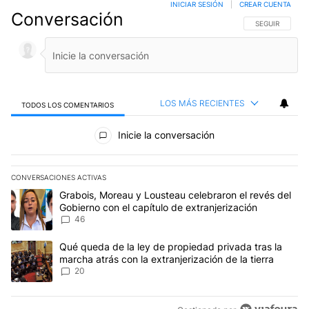
INICIAR SESIÓN
|
CREAR CUENTA
Conversación
SIGA ESTA CO
SEGUIR
LOS MÁS RECIENTES
TODOS LOS COMENTARIOS
Todos los comentarios
Inicie la conversación
CONVERSACIONES ACTIVAS
Este listado muestra los artículos con más comentarios en los últim
Un artículo de tendencia con el título "Grabois, Moreau y Lousteau
Grabois, Moreau y Lousteau celebraron el revés del
Gobierno con el capítulo de extranjerización
46
Un artículo de tendencia con el título "Qué queda de la ley de pro
Qué queda de la ley de propiedad privada tras la
marcha atrás con la extranjerización de la tierra
20