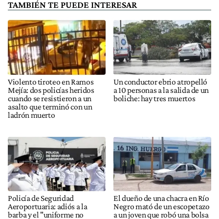
TAMBIÉN TE PUEDE INTERESAR
Violento tiroteo en Ramos
Un conductor ebrio atropelló
Mejía: dos policías heridos
a 10 personas a la salida de un
cuando se resistieron a un
boliche: hay tres muertos
asalto que terminó con un
ladrón muerto
Policía de Seguridad
El dueño de una chacra en Río
Aeroportuaria: adiós a la
Negro mató de un escopetazo
barba y el "uniforme no
a un joven que robó una bolsa