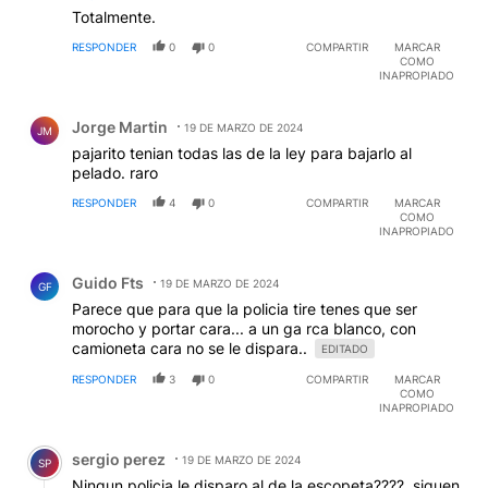
Totalmente.
RESPONDER
0
0
COMPARTIR
MARCAR
COMO
INAPROPIADO
Comentario de Jorge Martin.
Jorge Martin
19 DE MARZO DE 2024
JM
pajarito tenian todas las de la ley para bajarlo al
pelado. raro
RESPONDER
4
0
COMPARTIR
MARCAR
COMO
INAPROPIADO
Comentario de Guido Fts.
Guido Fts
19 DE MARZO DE 2024
GF
Parece que para que la policia tire tenes que ser
morocho y portar cara... a un ga rca blanco, con
camioneta cara no se le dispara..
EDITADO
RESPONDER
3
0
COMPARTIR
MARCAR
COMO
INAPROPIADO
Comentario de sergio perez.
sergio perez
19 DE MARZO DE 2024
SP
Ningun policia le disparo al de la escopeta????, siguen