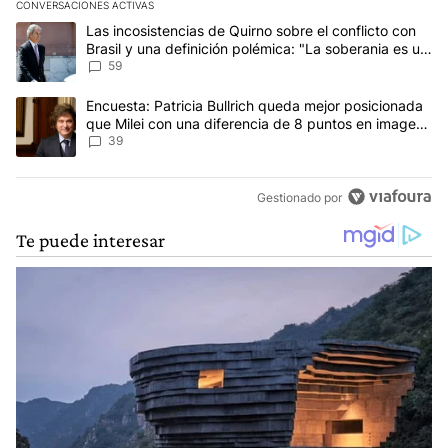
CONVERSACIONES ACTIVAS
Este listado muestra los artículos con más comentarios en los últim
Un artículo de tendencia con el título "Las incosistencias de Quir
Las incosistencias de Quirno sobre el conflicto con
Brasil y una definición polémica: "La soberania es un
concepto antiguo"
59
Un artículo de tendencia con el título "Encuesta: Patricia Bullri
Encuesta: Patricia Bullrich queda mejor posicionada
que Milei con una diferencia de 8 puntos en imagen
negativa
39
Gestionado por