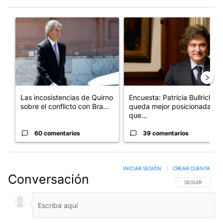
Este listado muestra los artículos con más comentarios en los últim
Un artículo de tendencia con el título "Las incosistencias de Qu
Un artículo de tendencia con e
Las incosistencias de Quirno
Encuesta: Patricia Bullrich
sobre el conflicto con Bra...
queda mejor posicionada
que...
60 comentarios
39 comentarios
INICIAR SESIÓN
|
CREAR CUENTA
Conversación
SIGA ESTA CO
SEGUIR