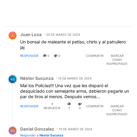
Comentario de Juan Loza.
Juan Loza
20 DE MARZO DE 2024
JL
Un bonsai de maleante el petiso, chirlo y al patrullero
jaj
RESPONDER
0
0
COMPARTIR
MARCAR
COMO
INAPROPIADO
Comentario de Néstor Sucunza.
Néstor Sucunza
19 DE MARZO DE 2024
NS
Mal los Policías!!! Una vez que les disparó el
desquiciado con semejante arma, debieron pegarle un
par de tiros al menos. Después vemos...
1
RESPONDER
COMPARTIR
MARCAR
RESPUESTA
3
0
COMO
INAPROPIADO
Respuesta de Daniel Gonzalez.
Daniel Gonzalez
19 DE MARZO DE 2024
DG
Responder a
Néstor Sucunza