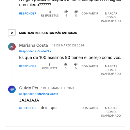
con miedo??????
4
RESPONDER
COMPARTIR
MARCAR
RESPUESTAS
4
0
COMO
INAPROPIADO
2 respuestas más antiguas
MOSTRAR RESPUESTAS MÁS ANTIGUAS
2
Respuesta de Mariana Costa.
Mariana Costa
19 DE MARZO DE 2024
MC
Responder a
Guido Fts
Es que de 100 asesinos 90 tienen el pellejo como vos.
1
RESPONDER
COMPARTIR
MARCAR
RESPUESTA
0
0
COMO
INAPROPIADO
Respuesta de Guido Fts.
Guido Fts
19 DE MARZO DE 2024
GF
Responder a
Mariana Costa
JAJAJAJA
RESPONDER
0
0
COMPARTIR
MARCAR
COMO
INAPROPIADO