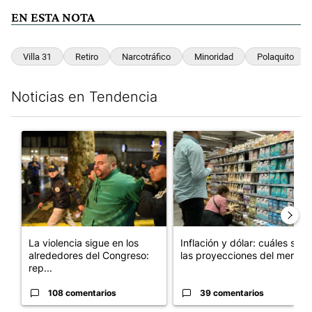
EN ESTA NOTA
Villa 31
Retiro
Narcotráfico
Minoridad
Polaquito
Noticias en Tendencia
Este listado muestra los artículos con más comentarios en los últim
Un artículo de tendencia con el título "La violencia sigue en l
Un artículo de tendencia con e
La violencia sigue en los
Inflación y dólar: cuáles son
alrededores del Congreso:
las proyecciones del merc...
rep...
108 comentarios
39 comentarios