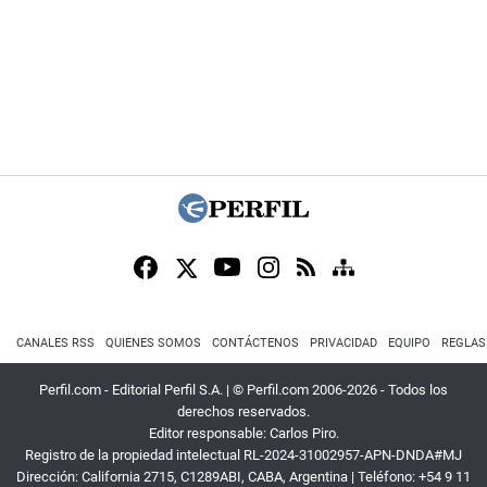
CANALES RSS
QUIENES SOMOS
CONTÁCTENOS
PRIVACIDAD
EQUIPO
REGLAS
Perfil.com - Editorial Perfil S.A.
| © Perfil.com 2006-2026 - Todos los
derechos reservados.
Editor responsable: Carlos Piro.
Registro de la propiedad intelectual RL-2024-31002957-APN-DNDA#MJ
Dirección:
California 2715
,
C1289ABI
,
CABA, Argentina
| Teléfono:
+54 9 11