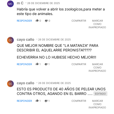
m C
26 DE DICIEMBRE DE 2025
MC
Habría que volver a abrir los zoologicos,para meter a
este tipo de animales.
RESPONDER
0
0
COMPARTIR
MARCAR
COMO
INAPROPIADO
Comentario de cayo callo.
cayo callo
26 DE DICIEMBRE DE 2025
CC
QUE MEJOR NOMBRE QUE "LA MATANZA" PARA
DESCRIBIR EL AQUELARRE PERONISTA?????
ECHEVERRIA NO LO HUBIESE HECHO MEJOR!!!
RESPONDER
1
1
COMPARTIR
MARCAR
COMO
INAPROPIADO
Comentario de cayo callo.
cayo callo
26 DE DICIEMBRE DE 2025
CC
ESTO ES PRODUCT0 DE 40 AÑOS DE PELEAR UNOS
CONTRA OTROS, AGANDO EN EL BARRO .....
EDITADO
RESPONDER
1
1
COMPARTIR
MARCAR
COMO
INAPROPIADO