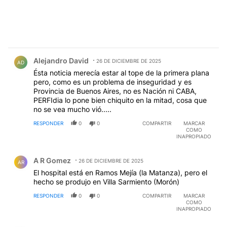
Comentario de Alejandro David.
Alejandro David
26 DE DICIEMBRE DE 2025
AD
Ésta noticia merecía estar al tope de la primera plana
pero, como es un problema de inseguridad y es
Provincia de Buenos Aires, no es Nación ni CABA,
PERFIdia lo pone bien chiquito en la mitad, cosa que
no se vea mucho vió.....
RESPONDER
0
0
COMPARTIR
MARCAR
COMO
INAPROPIADO
Comentario de A R Gomez.
A R Gomez
26 DE DICIEMBRE DE 2025
AR
El hospital está en Ramos Mejía (la Matanza), pero el
hecho se produjo en Villa Sarmiento (Morón)
RESPONDER
0
0
COMPARTIR
MARCAR
COMO
INAPROPIADO
Comentario de m C.