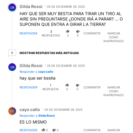
Comentario de Gilda Rossi.
Gilda Rossi
26 DE DICIEMBRE DE 2025
GR
HAY QUE SER MUY BESTIA PARA TIRAR UN TIRO AL
AIRE SIN PREGUNTARSE ¿DONDE IRÁ A PARAR? ... O
SUPONEN QUE ENTRA A GIRAR LA TIERRA?
3
RESPONDER
COMPARTIR
MARCAR
RESPUESTAS
3
0
COMO
INAPROPIADO
1 respuesta más antiguas
MOSTRAR RESPUESTAS MÁS ANTIGUAS
1
Respuesta de Gilda Rossi.
Gilda Rossi
26 DE DICIEMBRE DE 2025
GR
Responder a
cayo callo
hay que ser bestia
1
RESPONDER
COMPARTIR
MARCAR
RESPUESTA
0
0
COMO
INAPROPIADO
Respuesta de cayo callo.
cayo callo
26 DE DICIEMBRE DE 2025
CC
Responder a
Gilda Rossi
ES LO MISMO
RESPONDER
0
0
COMPARTIR
MARCAR