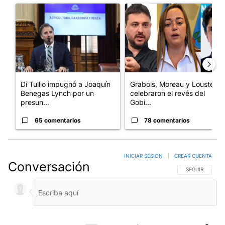
Un artículo de tendencia con el título "Di Tullio impugnó a Joa
Un artículo de tendencia con e
Di Tullio impugnó a Joaquín
Grabois, Moreau y Lousteau
Benegas Lynch por un
celebraron el revés del
presun...
Gobi...
65 comentarios
78 comentarios
INICIAR SESIÓN
|
CREAR CUENTA
Conversación
SIGA ESTA CO
SEGUIR