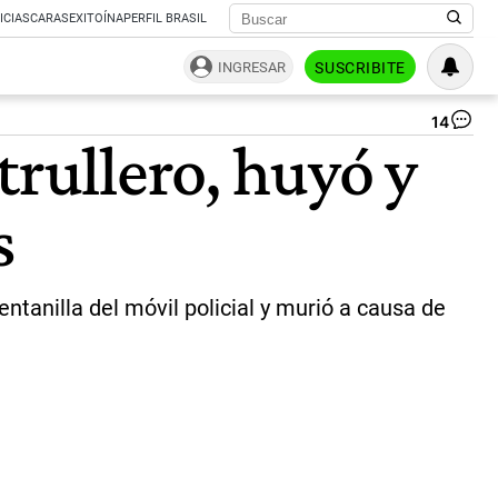
ICIAS
CARAS
EXITOÍNA
PERFIL BRASIL
INGRESAR
SUSCRIBITE
14
PO
trullero, huyó y
RO
|
CE
s
ntanilla del móvil policial y murió a causa de